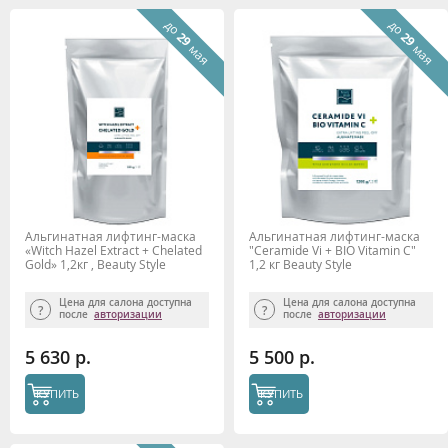
до
до
29
29
мая
мая
Альгинатная лифтинг-маска
Альгинатная лифтинг-маска
«Witch Hazel Extract + Chelated
"Сeramide Vi + BIO Vitamin C"
Gold» 1,2кг , Beauty Style
1,2 кг Beauty Stylе
Цена для салона доступна
Цена для салона доступна
после
авторизации
после
авторизации
5 630 р.
5 500 р.
КУПИТЬ
КУПИТЬ