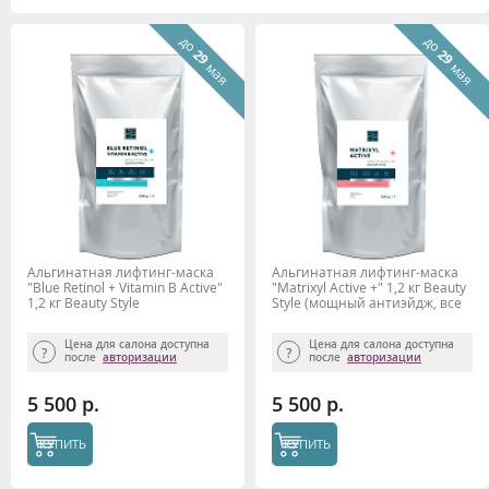
до
до
29
29
мая
мая
Альгинатная лифтинг-маска
Альгинатная лифтинг-маска
"Blue Retinol + Vitamin B Active"
"Matrixyl Active +" 1,2 кг Beauty
1,2 кг Beauty Stylе
Stylе (мощный антиэйдж, все
типы кожи)
Цена для салона доступна
Цена для салона доступна
после
авторизации
после
авторизации
5 500 р.
5 500 р.
КУПИТЬ
КУПИТЬ