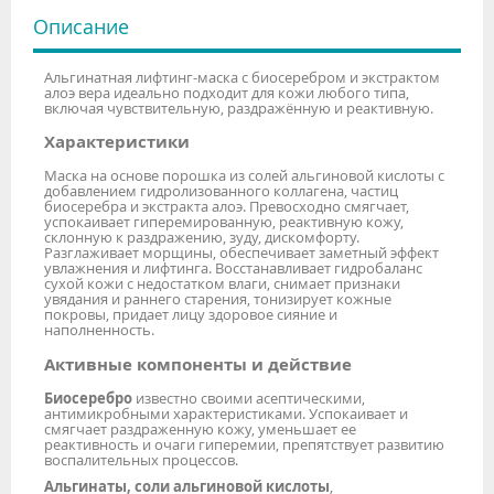
Описание
Альгинатная лифтинг-маска с биосеребром и экстрактом
алоэ вера идеально подходит для кожи любого типа,
включая чувствительную, раздражённую и реактивную.
Характеристики
Маска на основе порошка из солей альгиновой кислоты с
добавлением гидролизованного коллагена, частиц
биосеребра и экстракта алоэ. Превосходно смягчает,
успокаивает гиперемированную, реактивную кожу,
склонную к раздражению, зуду, дискомфорту.
Разглаживает морщины, обеспечивает заметный эффект
увлажнения и лифтинга. Восстанавливает гидробаланс
сухой кожи с недостатком влаги, снимает признаки
увядания и раннего старения, тонизирует кожные
покровы, придает лицу здоровое сияние и
наполненность.
Активные компоненты и действие
Биосеребро
известно своими асептическими,
антимикробными характеристиками. Успокаивает и
смягчает раздраженную кожу, уменьшает ее
реактивность и очаги гиперемии, препятствует развитию
воспалительных процессов.
Альгинаты, соли альгиновой кислоты
,