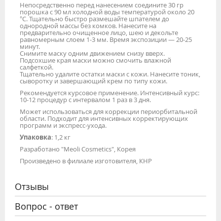
Непосредственно перед нанесением соедините 30 гр
порошка с 90 мл холодной воды температурой около 20
°С. Тщательно быстро размешайте шпателем до
однородной массы без комков. Нанесите на
предварительно очищенное лицо, шею и декольте
равномерным слоем 1-3 мм. Время экспозиции — 20-25
минут.
Снимите маску одним движением снизу вверх.
Подсохшие края маски можно смочить влажной
салфеткой.
Тщательно удалите остатки маски с кожи. Нанесите тоник,
сыворотку и завершающий крем по типу кожи.
Рекомендуется курсовое применение. Интенсивный курс:
10-12 процедур с интервалом 1 раз в 3 дня.
Может использоваться для коррекции периорбитальной
области. Подходит для интенсивных корректирующих
программ и экспресс-ухода.
Упаковка
: 1,2 кг
Разработано "Meoli Cosmetics", Корея
Произведено в филиале изготовителя, КНР
Отзывы
Вопрос - ответ