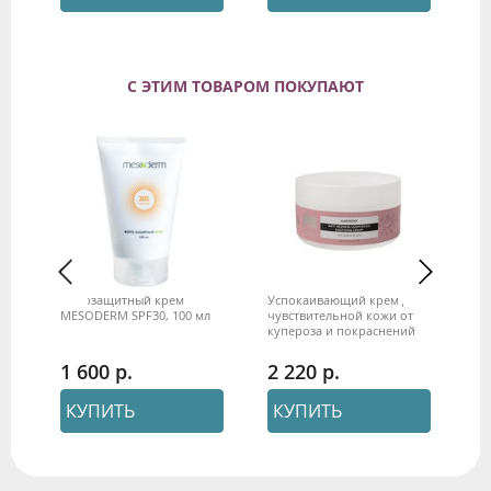
С ЭТИМ ТОВАРОМ ПОКУПАЮТ
Фотозащитный крем
Успокаивающий крем для
Ми
MESODERM SPF30, 100 мл
чувствительной кожи от
un
купероза и покраснений
ко
 30
"Harmony" 250 мл Beauty
Style
1 600
2 220
1
КУПИТЬ
КУПИТЬ