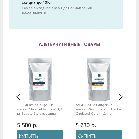
скидка до 40%!
Самое выгодное время для обновления
ассортимента
АЛЬТЕРНАТИВНЫЕ ТОВАРЫ
Альгинатная лифтинг-
Альгинатная лифтинг-
Ал
маска "Matrixyl Active +" 1,2
маска «Witch Hazel Extract +
ма
кг Beauty Stylе (мощный
Chelated Gold» 1,2кг ,
Vit
,
антиэйдж, все типы кожи)
Beauty Style
Be
5 500
5 630
5
КУПИТЬ
КУПИТЬ