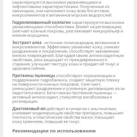
характеризуются высокими увлажняющими и
лифтинговыми характеристиками. Полученные из
ламинарии, они наполняют кожу всем богатством
микроэлементов и витаминов морских водорослей.
Гидролизованный коллаген
характеризуется высокими
увлажняющими способностями. Влияет на регенерацию,
смягчает кожные покровы, разглаживает микрорельеф и
мелкие морщинки.
Экстракт алоэ
- источник полисахаридов, витаминов и
микроэлементов. Эффективно увлажняет кожу, снимает
раздражение и покраснение, способствует заживлению
мелких повреждений. Благодаря своим антиоксидантным
свойствам, алоэ защищает от преждевременного
старения, улучшает текстуру кожи и придаёт ей тонус и
здоровое сияние.
Протеины пшеницы
способствуют нормализации и
поддержанию гидробаланса, создают защитную пленку
на поверхности кожных покровов. Смягчают,
уменьшают раздражение и усиленную десквамацию из-за
недостатка влаги. Бета-глюкан протеинов пшеницы —
активный антиоксидант, стимулятор метаболизма и
регенерации.
Диатомовый ил
действует в синергии с альгинатами,
усиливает моделирующие свойства препарата, повышает
плотность и пластические свойства маски. Насыщает
кожу кремнием, повышая ее тонус.
Рекомендации по использованию