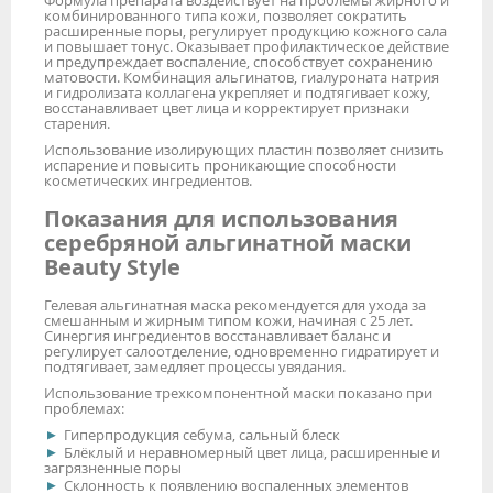
Формула препарата воздействует на проблемы жирного и
комбинированного типа кожи, позволяет сократить
расширенные поры, регулирует продукцию кожного сала
и повышает тонус. Оказывает профилактическое действие
и предупреждает воспаление, способствует сохранению
матовости. Комбинация альгинатов, гиалуроната натрия
и гидролизата коллагена укрепляет и подтягивает кожу,
восстанавливает цвет лица и корректирует признаки
старения.
Использование изолирующих пластин позволяет снизить
испарение и повысить проникающие способности
косметических ингредиентов.
Показания для использования
серебряной альгинатной маски
Beauty Style
Гелевая альгинатная маска рекомендуется для ухода за
смешанным и жирным типом кожи, начиная с 25 лет.
Синергия ингредиентов восстанавливает баланс и
регулирует салоотделение, одновременно гидратирует и
подтягивает, замедляет процессы увядания.
Использование трехкомпонентной маски показано при
проблемах:
Гиперпродукция себума, сальный блеск
Блёклый и неравномерный цвет лица, расширенные и
загрязненные поры
Склонность к появлению воспаленных элементов