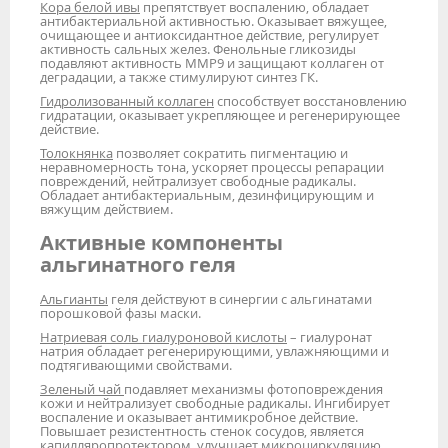
Кора белой ивы
препятствует воспалению, обладает
антибактериальной активностью. Оказывает вяжущее,
очищающее и антиоксидантное действие, регулирует
активность сальных желез. Фенольные гликозиды
подавляют активность ММР9 и защищают коллаген от
деградации, а также стимулируют синтез ГК.
Гидролизованный коллаген
способствует восстановлению
гидратации, оказывает укрепляющее и регенерирующее
действие.
Толокнянка
позволяет сократить пигментацию и
неравномерность тона, ускоряет процессы репарации
повреждений, нейтрализует свободные радикалы.
Обладает антибактериальным, дезинфицирующим и
вяжущим действием.
Активные компоненты
альгинатного геля
Альгианты
геля действуют в синергии с альгинатами
порошковой фазы маски.
Натриевая соль гиалуроновой кислоты
– гиалуронат
натрия обладает регенерирующими, увлажняющими и
подтягивающими свойствами.
Зеленый чай
подавляет механизмы фотоповреждения
кожи и нейтрализует свободные радикалы. Ингибирует
воспаление и оказывает антимикробное действие.
Повышает резистентность стенок сосудов, является
капилляропротектором, улучшает микроциркуляцию.