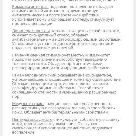
Ромашка аптечная
подавляет воспаление и обладает
антимикробной активностью, демонстрирует
антисептическое и противоотечное действие.
Успокаивает кожу и сокращает эритему, стимулирует
процессы репарации.
Лоницера японская
повышает защитные свойства кожи,
снижает оксидативный стресс, обладает
антибактериальными и детоксицирующими свойствами.
Успокаивает, устраняет дискомфортные ощущения и
подавляет развитие воспалений.
Ремания клейкая
стимулирует местный иммунитет,
подавляет воспаление и способствует выведению
токсинов из кожи. Обладает противоотечными,
регенерирующими и тонизирующими свойствами.
Гамамелис виргинский
оказывает антиоксидантное,
успокаивающее, очищающее и тонизирующее действие.
Обладает вяжущими, противовоспалительными и
дезинфицирующими свойствами. Способствует
сокращению отечности и уменьшению расширенных
пор.
Медузы экстракт
– муцин повышает увлажненность,
регенеративную и влагоудерживающую способность
кожи. Обладает антибактериальными свойствами.
Пептиды овса дикого
стимулируют собственную защиту
кожи, обеспечивают увлажнение. Оказывают
смягчающее и успокаивающее действие, подавляют
воспаление.