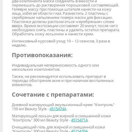
Два компонента маски соединить в емкости и
перемешать до растворения порошковой составляющей.
Гелевую массу при помощи шпателя нанести на кожу
лица, избегая области глаз. Разместить 2 пластины с
серебряным напылением поверх маски для фиксации.
Пластинки должны располагаться «серебряным» слоем
вверх. Время экспозиции составляет 20 минут, после чего
необходимо снять пластины и удалить остатки препарата.
Обработать кожу лосьоном и нанести крем.
Интенсивный курсовой уход: 10 – 12 сеансов, 3 раза в
неделю.
Противопоказания:
Индивидуальная непереносимость одного или
нескольких компонентов.
Также, не рекомендуется использовать препарат в
периоды обострения акне и при наличии воспаленных
элементов.
Сочетание с препаратами:
Дневной матирующий эмульсионный крем "Контроль"
150 мл Beauty Style -
4515474А
Матирующий лосьон для жирной и смешанной кожи
"Контроль" 300 мл Beauty Style -
4515471А
Очищающий гель для жирной и смешанной кожи
"Контроль" 300 мл Beauty Style -
4515470А