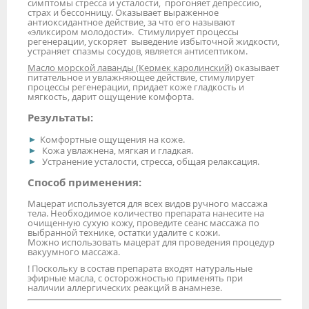
симптомы стресса и усталости, прогоняет депрессию,
страх и бессонницу. Оказывает выраженное
антиоксидантное действие, за что его называют
«эликсиром молодости». Стимулирует процессы
регенерации, ускоряет выведение избыточной жидкости,
устраняет спазмы сосудов, является антисептиком.
Масло морской лаванды (Кермек каролинский)
оказывает
питательное и увлажняющее действие, стимулирует
процессы регенерации, придает коже гладкость и
мягкость, дарит ощущение комфорта.
Результаты:
Комфортные ощущения на коже.
Кожа увлажнена, мягкая и гладкая.
Устранение усталости, стресса, общая релаксация.
Способ применения:
Мацерат используется для всех видов ручного массажа
тела. Необходимое количество препарата нанесите на
очищенную сухую кожу, проведите сеанс массажа по
выбранной технике, остатки удалите с кожи.
Можно использовать мацерат для проведения процедур
вакуумного массажа.
! Поскольку в состав препарата входят натуральные
эфирные масла, с осторожностью применять при
наличии аллергических реакций в анамнезе.