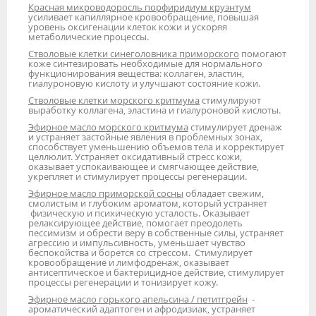
Красная микроводоросль порфиридиум круэнтум
усиливает капиллярное кровообращение, повышая
уровень оксигенации клеток кожи и ускоряя
метаболические процессы.
Стволовые клетки синеголовника приморского
помогают
коже синтезировать необходимые для нормального
функционирования вещества: коллаген, эластин,
гиалуроновую кислоту и улучшают состояние кожи.
Стволовые клетки морского критмума
стимулируют
выработку коллагена, эластина и гиалуроновой кислоты.
Эфирное масло морского критмума
стимулирует дренаж
и устраняет застойные явления в проблемных зонах,
способствует уменьшению объемов тела и корректирует
целлюлит. Устраняет оксидативный стресс кожи,
оказывает успокаивающее и смягчающее действие,
укрепляет и стимулирует процессы регенерации.
Эфирное масло приморской сосны
обладает свежим,
смолистым и глубоким ароматом, который устраняет
физическую и психическую усталость. Оказывает
релаксирующее действие, помогает преодолеть
пессимизм и обрести веру в собственные силы, устраняет
агрессию и импульсивность, уменьшает чувство
беспокойства и борется со стрессом. Стимулирует
кровообращение и лимфодренаж, оказывает
антисептическое и бактерицидное действие, стимулирует
процессы регенерации и тонизирует кожу.
Эфирное масло горького апельсина / петитгрейн
-
ароматический адаптоген и афродизиак, устраняет