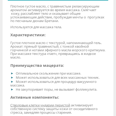
Плотное густое масло, с травянистым релаксирующим
ароматом активируется во время массажа. Смягчает
кожу, расслабляет тело и оказывает общее
успокаивающее действие, пробуждая мечты о прогулках
по песчаным дюнам Бретани.
Используется для массажа тела.
Характеристики:
Густое плотное масло с текстурой, напоминающей гель.
Аромат: пряный травянистый, с тонкой хвойной
горчинкой и нотами эфирного масла морского критмума.
При массаже текстура «тает», превращаясь в жидкое
масло.
Преимущества мацерата:
Оптимальное скольжение при массаже.
Может использоваться для всех массажных техник.
Может использоваться для процедур вакуумного
массажа.
Не закупоривает поры, не вызывает фолликулита.
Активные компоненты:
Стволовые клетки ундарии перистой
активизирует
собственную систему защиты кожи от оксидативного
стресса, замедляя процессы старения.