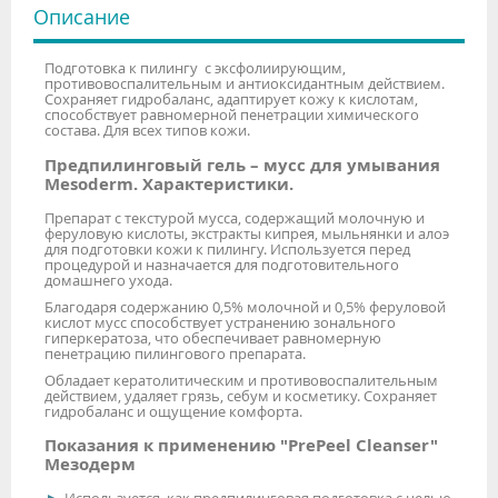
Описание
Подготовка к пилингу с эксфолиирующим,
противовоспалительным и антиоксидантным действием.
Сохраняет гидробаланс, адаптирует кожу к кислотам,
способствует равномерной пенетрации химического
состава. Для всех типов кожи.
Предпилинговый гель – мусс для умывания
Mesoderm. Характеристики.
Препарат с текстурой мусса, содержащий молочную и
феруловую кислоты, экстракты кипрея, мыльнянки и алоэ
для подготовки кожи к пилингу. Используется перед
процедурой и назначается для подготовительного
домашнего ухода.
Благодаря содержанию 0,5% молочной и 0,5% феруловой
кислот мусс способствует устранению зонального
гиперкератоза, что обеспечивает равномерную
пенетрацию пилингового препарата.
Обладает кератолитическим и противовоспалительным
действием, удаляет грязь, себум и косметику. Сохраняет
гидробаланс и ощущение комфорта.
Показания к применению "PrePeel Cleanser"
Мезодерм