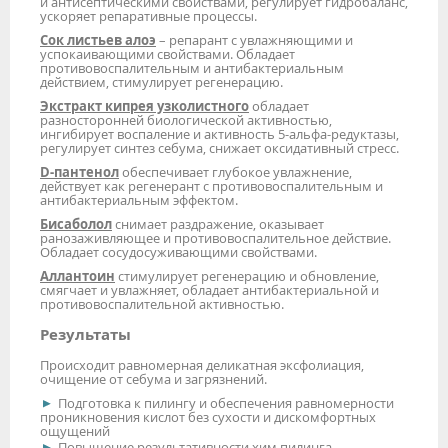
и антисептическими свойствами, регулирует гидробаланс,
ускоряет репаративные процессы.
Сок листьев алоэ
– репарант с увлажняющими и
успокаивающими свойствами. Обладает
противовоспалительным и антибактериальным
действием, стимулирует регенерацию.
Экстракт кипрея узколистного
обладает
разносторонней биологической активностью,
ингибирует воспаление и активность 5-альфа-редуктазы,
регулирует синтез себума, снижает оксидативный стресс.
D-пантенол
обеспечивает глубокое увлажнение,
действует как регенерант с противовоспалительным и
антибактериальным эффектом.
Бисаболол
снимает раздражение, оказывает
ранозаживляющее и противовоспалительное действие.
Обладает сосудосуживающими свойствами.
Аллантоин
стимулирует регенерацию и обновление,
смягчает и увлажняет, обладает антибактериальной и
противовоспалительной активностью.
Результаты
Происходит равномерная деликатная эксфолиация,
очищение от себума и загрязнений.
Подготовка к пилингу и обеспечения равномерности
проникновения кислот без сухости и дискомфортных
ощущений
Повышение результативности хим.пилинга