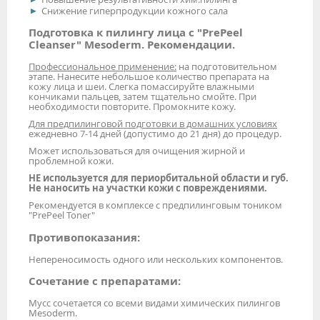
Снижение гиперпродукции кожного сала
Подготовка к пилингу лица с "PrePeel
Cleanser" Mesoderm. Рекомендации.
Профессиональное применение:
на подготовительном
этапе. Нанесите небольшое количество препарата на
кожу лица и шеи. Слегка помассируйте влажными
кончиками пальцев, затем тщательно смойте. При
необходимости повторите. Промокните кожу.
Для предпилинговой подготовки в домашних условиях
ежедневно 7-14 дней (допустимо до 21 дня) до процедур.
Может использоваться для очищения жирной и
проблемной кожи.
НЕ используется для периорбитальной области и губ.
Не наносить на участки кожи с повреждениями.
Рекомендуется в комплексе с предпилинговым тоником
"PrePeel Toner"
Противопоказания:
Непереносимость одного или нескольких компонентов.
Сочетание с препаратами:
Мусс сочетается со всеми видами химических пилингов
Mesoderm.