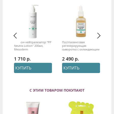
4
Лосьон-нейтрализатор "PP
Постпилинговая
Пр
50
Neutra-Lotion" 200мл,
регенерирующая
мо
Mesoderm
сыворотка с охлаждающим
ки
эффектом "PP Refresh
20
serum" 50 мл, Mesoderm
1 710
2 490
1
КУПИТЬ
КУПИТЬ
С ЭТИМ ТОВАРОМ ПОКУПАЮТ