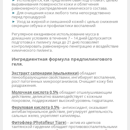
Используется, как предпилинговая подготовка с целью
выравнивания поверхности кожи и облегчения
равномерного распределения химического состава.
Для очищения кожи любого типа непосредственно
перед процедурой
Уход за жирной и смешанной кожей с целью снижения
секреции себума и профилактики воспалений
Регулярное ежедневное использование мусса в
домашних условиях в течение 7 – 14 дней (допускается
подготовка к пилингу лица до 21 дня) позволяет
контролировать равномерную пенетрацию и воздействие
химического пилинга.
Ингредиентная формула предпилингового
геля.
Экстракт сапонарии (мыльнянки)
обладает
пенообразующими свойствами, ингибирует воспаление,
рост патогенных микроорганизмов. Очищает кожу без
раздражения.
Молочная кислота
0,5%
обладает отшелушивающим
действием, деликатно взаимодействует с кожным
покровом, поддерживает высокий уровень гидратации.
Феруловая кислота 0,5%
- антиоксидант, оказывает
антибактериальное действие, регулирует деятельность
сальных желез, укрепляет капилляры.
Фитофлер (Phytofleur Tiare)
– актив из цветков
таитянской гардении обладает противовоспалительными