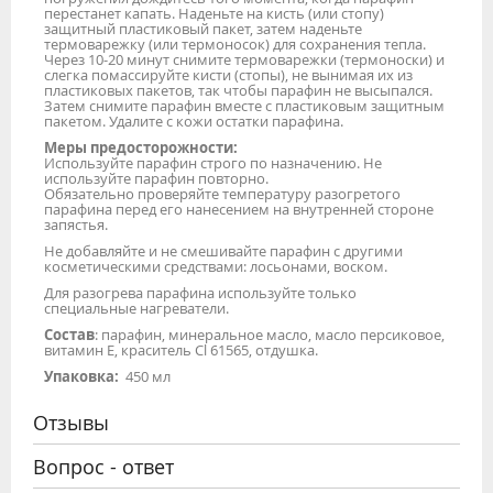
перестанет капать. Наденьте на кисть (или стопу)
защитный пластиковый пакет, затем наденьте
термоварежку (или термоносок) для сохранения тепла.
Через 10-20 минут снимите термоварежки (термоноски) и
слегка помассируйте кисти (стопы), не вынимая их из
пластиковых пакетов, так чтобы парафин не высыпался.
Затем снимите парафин вместе с пластиковым защитным
пакетом. Удалите с кожи остатки парафина.
Меры предосторожности:
Используйте парафин строго по назначению. Не
используйте парафин повторно.
Обязательно проверяйте температуру разогретого
парафина перед его нанесением на внутренней стороне
запястья.
Не добавляйте и не смешивайте парафин с другими
косметическими средствами: лосьонами, воском.
Для разогрева парафина используйте только
специальные нагреватели.
Состав
: парафин, минеральное масло, масло персиковое,
витамин Е, краситель Сl 61565, отдушка.
Упаковка:
450 мл
Отзывы
Вопрос - ответ