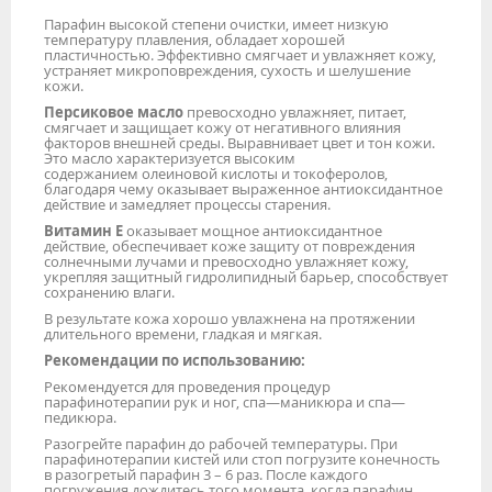
Парафин высокой степени очистки, имеет низкую
температуру плавления, обладает хорошей
пластичностью. Эффективно смягчает и увлажняет кожу,
устраняет микроповреждения, сухость и шелушение
кожи.
Персиковое масло
превосходно увлажняет, питает,
смягчает и защищает кожу от негативного влияния
факторов внешней среды. Выравнивает цвет и тон кожи.
Это масло характеризуется высоким
содержанием олеиновой кислоты и токоферолов,
благодаря чему оказывает выраженное антиоксидантное
действие и замедляет процессы старения.
Витамин Е
оказывает мощное антиоксидантное
действие, обеспечивает коже защиту от повреждения
солнечными лучами и превосходно увлажняет кожу,
укрепляя защитный гидролипидный барьер, способствует
сохранению влаги.
В результате кожа хорошо увлажнена на протяжении
длительного времени, гладкая и мягкая.
Рекомендации по использованию:
Рекомендуется для проведения процедур
парафинотерапии рук и ног, спа—маникюра и спа—
педикюра.
Разогрейте парафин до рабочей температуры. При
парафинотерапии кистей или стоп погрузите конечность
в разогретый парафин 3 – 6 раз. После каждого
погружения дождитесь того момента, когда парафин