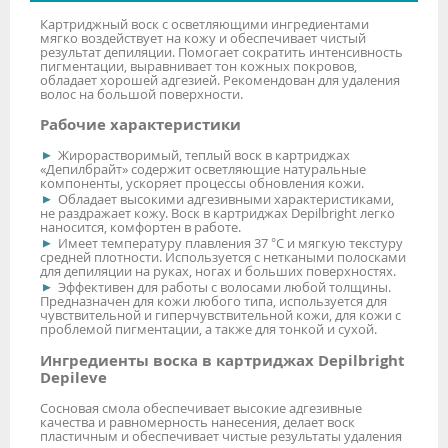
Картриджный воск с осветляющими ингредиентами
мягко воздействует на кожу и обеспечивает чистый
результат депиляции. Помогает сократить интенсивность
пигментации, выравнивает тон кожных покровов,
обладает хорошей адгезией. Рекомендован для удаления
волос на большой поверхности.
Рабочие характеристики
Жирорастворимый, теплый воск в картриджах
«Депилбрайт» содержит осветляющие натуральные
компоненты, ускоряет процессы обновления кожи.
Обладает высокими адгезивными характеристиками,
не раздражает кожу. Воск в картриджах Depilbright легко
наносится, комфортен в работе.
Имеет температуру плавления 37 °С и мягкую текстуру
средней плотности. Используется с неткаными полосками
для депиляции на руках, ногах и больших поверхностях.
Эффективен для работы с волосами любой толщины.
Предназначен для кожи любого типа, используется для
чувствительной и гиперчувствительной кожи, для кожи с
проблемой пигментации, а также для тонкой и сухой.
Ингредиенты воска в картриджах Depilbright
Depileve
Сосновая смола обеспечивает высокие адгезивные
качества и равномерность нанесения, делает воск
пластичным и обеспечивает чистые результаты удаления