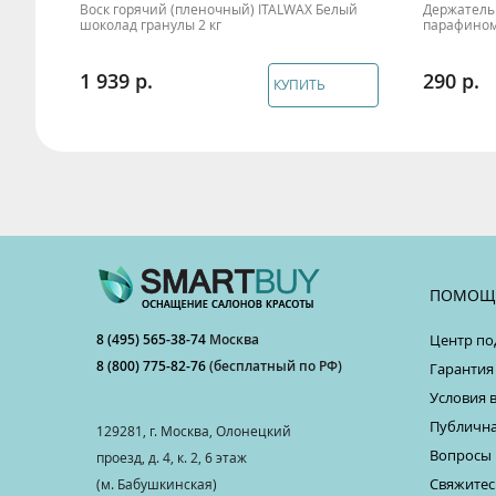
Line
Воск горячий (пленочный) ITALWAX Белый
Держатель 
шоколад гранулы 2 кг
парафином
1 939
290
КУПИТЬ
ПОМОЩ
8 (495) 565-38-74
Москва
Центр по
8 (800) 775-82-76
(бесплатный по РФ)
Гарантия
Условия 
Публична
129281, г. Москва, Олонецкий
Вопросы 
проезд, д. 4, к. 2, 6 этаж
Свяжитес
(м. Бабушкинская)