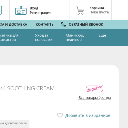
Корзина
Вход
Пока пуста
Регистрация
ТА И ДОСТАВКА
КОНТАКТЫ
ОБРАТНЫЙ ЗВОНОК
метика для
Уход за
Маникюр,
Ещё
сажистов
волосами
педикюр
№4 SOOTHING CREAM
Все товары бренда
Добавить в избранное
она доступна после