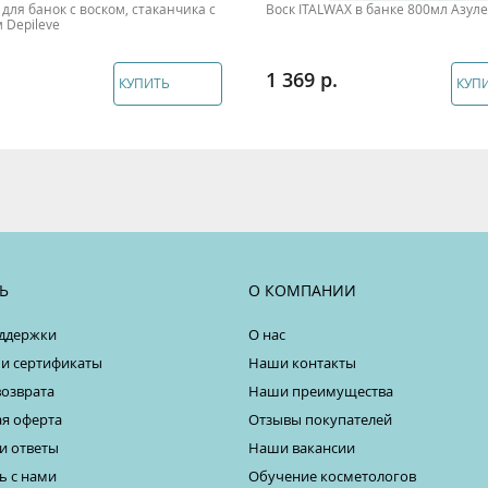
для банок с воском, стаканчика с
Воск ITALWAX в банке 800мл Азул
 Depileve
1 369
КУПИТЬ
КУП
Ь
О КОМПАНИИ
ддержки
О нас
 и сертификаты
Наши контакты
возврата
Наши преимущества
я оферта
Отзывы покупателей
и ответы
Наши вакансии
ь с нами
Обучение косметологов