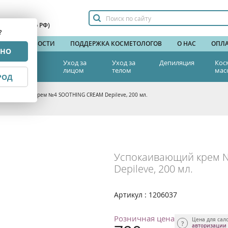
сплатный по РФ)
?
НДЫ
НОВОСТИ
ПОДДЕРЖКА КОСМЕТОЛОГОВ
О НАС
ОПЛА
РНО
тетическая
Уход за
Уход за
Депиляция
Кос
едицина
лицом
телом
мас
РОД
покаивающий крем №4 SOOTHING CREAM Depileve, 200 мл.
Успокаивающий крем 
Depileve, 200 мл.
Артикул : 1206037
Розничная цена
Цена для сал
авторизации