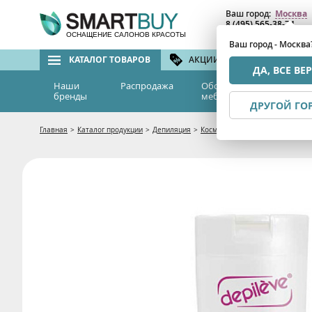
Ваш город:
Москва
8 (495) 565-38-74
8 (800) 775-82-76
(бе
ОСНАЩЕНИЕ САЛОНОВ КРАСОТЫ
Ваш город - Москва
КАТАЛОГ ТОВАРОВ
АКЦИИ И СКИДКИ
БРЕ
ДА, ВСЕ ВЕ
Наши
Распродажа
Оборудование и
Эс
бренды
мебель
м
ДРУГОЙ ГО
Главная
>
Каталог продукции
>
Депиляция
>
Косметика для депиляции
>
Ус