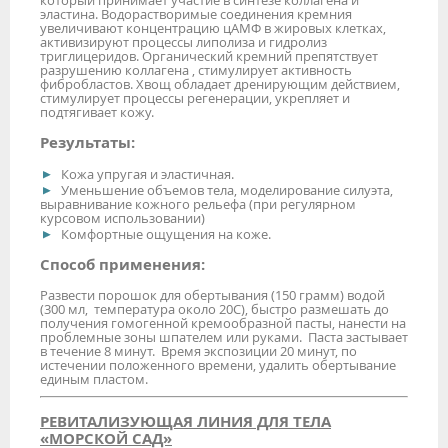
который принимает участие в синтезе коллагена и
эластина. Водорастворимые соединения кремния
увеличивают концентрацию цАМФ в жировых клетках,
активизируют процессы липолиза и гидролиз
триглицеридов. Органический кремний препятствует
разрушению коллагена , стимулирует активность
фибробластов. Хвощ обладает дренирующим действием,
стимулирует процессы регенерации, укрепляет и
подтягивает кожу.
Результаты:
Кожа упругая и эластичная.
Уменьшение объемов тела, моделирование силуэта,
выравнивание кожного рельефа (при регулярном
курсовом использовании)
Комфортные ощущения на коже.
Способ применения:
Развести порошок для обертывания (150 грамм) водой
(300 мл, температура около 20С), быстро размешать до
получения гомогенной кремообразной пасты, нанести на
проблемные зоны шпателем или руками. Паста застывает
в течение 8 минут. Время экспозиции 20 минут, по
истечении положенного времени, удалить обертывание
единым пластом.
РЕВИТАЛИЗУЮЩАЯ ЛИНИЯ ДЛЯ ТЕЛА
«МОРСКОЙ САД»