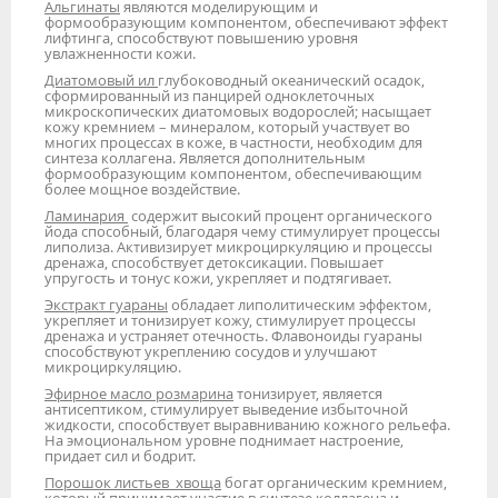
Альгинаты
являются моделирующим и
формообразующим компонентом, обеспечивают эффект
лифтинга, способствуют повышению уровня
увлажненности кожи.
Диатомовый ил
глубоководный океанический осадок,
сформированный из панцирей одноклеточных
микроскопических диатомовых водорослей; насыщает
кожу кремнием – минералом, который участвует во
многих процессах в коже, в частности, необходим для
синтеза коллагена. Является дополнительным
формообразующим компонентом, обеспечивающим
более мощное воздействие.
Ламинария
содержит высокий процент органического
йода способный, благодаря чему стимулирует процессы
липолиза. Активизирует микроциркуляцию и процессы
дренажа, способствует детоксикации. Повышает
упругость и тонус кожи, укрепляет и подтягивает.
Экстракт гуараны
обладает липолитическим эффектом,
укрепляет и тонизирует кожу, стимулирует процессы
дренажа и устраняет отечность. Флавоноиды гуараны
способствуют укреплению сосудов и улучшают
микроциркуляцию.
Эфирное масло розмарина
тонизирует, является
антисептиком, стимулирует выведение избыточной
жидкости, способствует выравниванию кожного рельефа.
На эмоциональном уровне поднимает настроение,
придает сил и бодрит.
Порошок листьев хвоща
богат органическим кремнием,