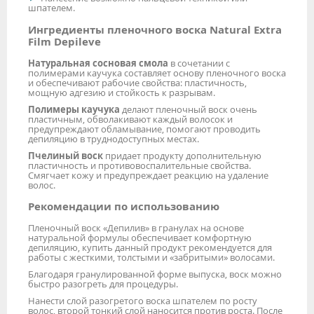
шпателем.
Ингредиенты пленочного воска Natural Extra
Film Depileve
Натуральная сосновая смола
в сочетании с
полимерами каучука составляет основу пленочного воска
и обеспечивают рабочие свойства: пластичность,
мощную адгезию и стойкость к разрывам.
Полимеры каучука
делают пленочный воск очень
пластичным, обволакивают каждый волосок и
предупреждают обламывание, помогают проводить
депиляцию в труднодоступных местах.
Пчелиный воск
придает продукту дополнительную
пластичность и противовоспалительные свойства.
Смягчает кожу и предупреждает реакцию на удаление
волос.
Рекомендации по использованию
Пленочный воск «Депилив» в гранулах на основе
натуральной формулы обеспечивает комфортную
депиляцию, купить данный продукт рекомендуется для
работы с жесткими, толстыми и «забритыми» волосами.
Благодаря гранулированной форме выпуска, воск можно
быстро разогреть для процедуры.
Нанести слой разогретого воска шпателем по росту
волос, второй тонкий слой наносится против роста. После