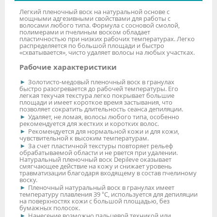
Легкий пленочный воск на натуральной основе с
мощными адгезивными свойствами для работы с
волосами любого типа. Формула с сосновой смолой,
полимерами и пчелиным воском обладает
пластичностью при низких рабочих температурах. Легко
распределяется по большой площади и быстро
«схватывается», чисто удаляет волосы на любых участках.
Рабочие характеристики
Золотисто-медовый пленочный воск в гранулах
быстро разогревается до рабочей температуры. Его
легкая текучая текстура легко покрывает большие
площади и имеет короткое время застывания, что
позволяет сократить длительность сеанса депиляции.
Удаляет, не ломая, волосы любого типа, особенно
рекомендуется для жестких и коротких волос.
Рекомендуется для нормальной кожи и для кожи,
чувствительной к высоким температурам.
За счет пластичной текстуры повторяет рельеф
обрабатываемой области и не рвется при удалении.
Натуральный пленочный воск Depileve оказывает
смягчающее действие на кожу и снижает уровень
травматизации благодаря входящему в состав пчелиному
воску.
Пленочный натуральный воск в гранулах имеет
температуру плавления 39 °С, используется для депиляции
на поверхностях кожи с большой площадью, без
бумажных полосок.
Нанесение возможно пальцевой техникой или