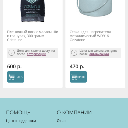
Пленочный воск с маслом Ши
Стакан для нагревателя
в гранулах, 300 грамм
металлический WD916
Cristaline
Gezatone
Цена для салона доступна
Цена для салона доступна
после
авторизации
после
авторизации
600 р.
470 р.
КУПИТЬ
КУПИТЬ
ПОМОЩЬ
О КОМПАНИИ
Центр поддержки
О нас