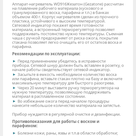
Аппарат-нагреватель WD916
Жезатон (Gezatone) рассчитан
на плавление рабочего материала (кускового и
гранулированного воска, парафина и т.п.) в банках
объемом 400 г. Корпус нагревателя сделан из прочного
пластика, устойчивого к высоким температурой.
Свтеовой индикатор покажет время готовности
материала, а встроенный терморегуляттор позволяет
поддерживать постоянство нужно температуры. Съемная
чаша с ручкой предохраняет от риска ожога, покрытие
стакана позволяет легко очищать его от остатков воска и
парафина.
Рекомендации по эксплуатации:
Перед применением убедитесь в исправности
прибора. Сетевой шнур должен быть вставлен в розетку, о
начале работы свидетельствует сетевой индикатор.
Засыпьте в емкость необходимое количество воска
или парафина, вставьте стакан плотно на базу и включите
максимальную температуру для быстрого разогрева.
Через 20 минут выставите ручку терморегулятора на
нужную температуру, позволяющую поддерживать
материал в расплавленном состоянии.
Во избежание ожога перед началом процедуры
нанесите небольшое количество материала на запястье.
Прибор нуждается в регулярной очистке и дезинфекции.
Противопоказания для работы с воском и
парафином:
Болезни кожи, раны, язвы и т.п.в области обработки;