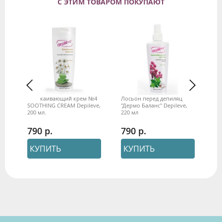
С ЭТИМ ТОВАРОМ ПОКУПАЮТ
же
Успокаивающий крем №4
Лосьон перед депиляцией
Во
SOOTHING CREAM Depileve,
"Дермо Баланс" Depileve,
пл
200 мл.
220 мл
ка
De
790
790
1
КУПИТЬ
КУПИТЬ