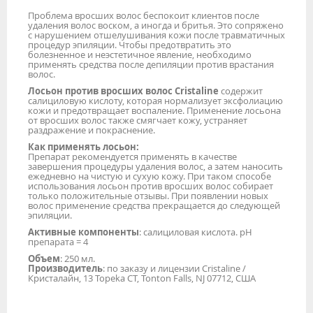
Проблема вросших волос беспокоит клиентов после
удаления волос воском, а иногда и бритья. Это сопряжено
с нарушением отшелушивания кожи после травматичных
процедур эпиляции. Чтобы предотвратить это
болезненное и неэстетичное явление, необходимо
применять средства после депиляции против врастания
волос.
Лосьон против вросших волос Cristaline
содержит
салициловую кислоту, которая нормализует эксфолиацию
кожи и предотвращает воспаление. Применение лосьона
от вросших волос также смягчает кожу, устраняет
раздражение и покраснение.
Как применять лосьон:
Препарат рекомендуется применять в качестве
завершения процедуры удаления волос, а затем наносить
ежедневно на чистую и сухую кожу. При таком способе
использования лосьон против вросших волос собирает
только положительные отзывы. При появлении новых
волос применение средства прекращается до следующей
эпиляции.
Активные компоненты
: салициловая кислота. pH
препарата = 4
Объем
: 250 мл.
Производитель
: по заказу и лицензии Cristaline /
Кристалайн, 13 Topeka CT, Tonton Falls, NJ 07712, США