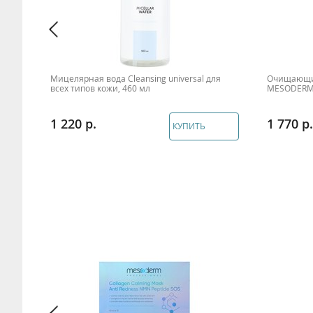
Мицелярная вода Cleansing universal для
Очищающий
 460
всех типов кожи, 460 мл
MESODERM,
1 220
1 770
КУПИТЬ