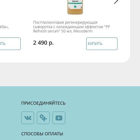
Постпилинговая регенерирующая
Пепт
lla»,
сыворотка с охлаждающим эффектом "PP
маск
Refresh serum" 50 мл, Mesoderm
Meso
2 490
1 6
ИТЬ
КУПИТЬ
ПРИСОЕДИНЯЙТЕСЬ
СПОСОБЫ ОПЛАТЫ