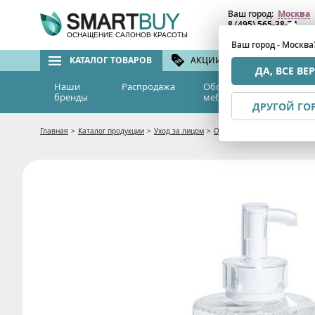
Ваш город:
Москва
8 (495) 565-38-74
8 (800) 775-82-76
(бе
ОСНАЩЕНИЕ САЛОНОВ КРАСОТЫ
Ваш город - Москва
КАТАЛОГ ТОВАРОВ
АКЦИИ И СКИДКИ
БРЕ
ДА, ВСЕ ВЕ
Наши
Распродажа
Оборудование и
Эс
бренды
мебель
м
ДРУГОЙ ГО
Главная
>
Каталог продукции
>
Уход за лицом
>
Очищение и демакияж
>
Лос