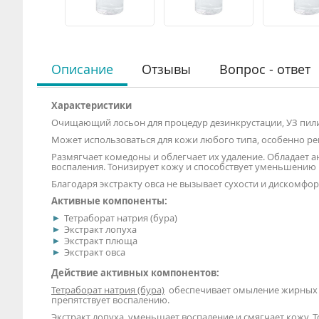
Описание
Отзывы
Вопрос - ответ
Характеристики
Очищающий лосьон для процедур дезинкрустации, УЗ пилин
Может использоваться для кожи любого типа, особенно ре
Размягчает комедоны и облегчает их удаление. Обладает 
воспаления. Тонизирует кожу и способствует уменьшению
Благодаря экстракту овса не вызывает сухости и дискомфо
Активные компоненты:
Тетраборат натрия (бура)
Экстракт лопуха
Экстракт плюща
Экстракт овса
Действие активных компонентов:
Тетраборат натрия (бура)
обеспечивает омыление жирных ки
препятствует воспалению.
Экстракт лопуха
уменьшает воспаление и смягчает кожу. Т