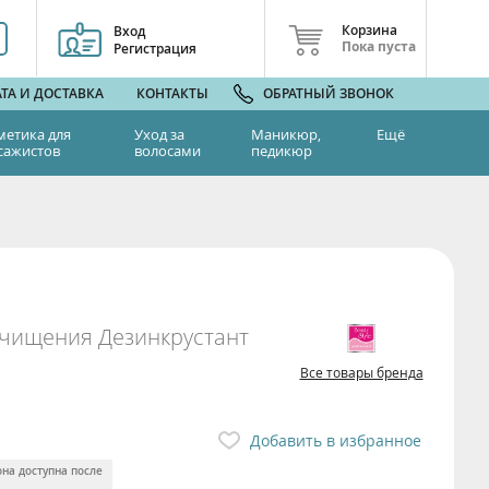
Корзина
Вход
Пока пуста
Регистрация
ТА И ДОСТАВКА
КОНТАКТЫ
ОБРАТНЫЙ ЗВОНОК
метика для
Уход за
Маникюр,
Ещё
сажистов
волосами
педикюр
очищения Дезинкрустант
Все товары бренда
Добавить в избранное
она доступна после