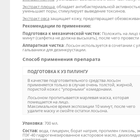
Экстракт плюща
обладает антибактериальной активностью
уменьшает поры, стимулирует выведение токсинов.
Экстракт овса
защищает кожу, предотвращает обезвоживани
Рекомендации по применению:
Подготовка к механической чистке:
Положить на лицо 
минут (салфетка не должна высыхать), после чего провест
Аппаратная чистка
: Лосьон используется в сочетании с 
гальваники для дезинкрустации.
Способ применения препарата
ПОДГОТОВКА К УЗ ПИЛИНГУ
В качестве подготовительного средства лосьон
применяется только в случае очень толстой, жирной,
пористой кожи с "упорными" комедонами.
Лосьоном пропитывается марлевая маска, которая
помещается на лицо.
Максимальное время экспозиции 10 минут, после чего
удалите маску и смойте остатки лосьона.
Упаковка
: 700 мл.
Состав:
вода, глицерин, борат натрия, пропилен гликоль, эк
ПЭГ-40 гидрогенезированное касторовое масло, диазолид
композиция.