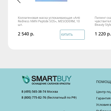
Коллагеновая маска успокаивающая «Anti
Пилинг-ска
0мл,
Redness NMN Peptide SOS», MESODERM, 10
чувствител
шт.
Beauty Styl
2 540
1 220
КУПИТЬ
ПОМОЩ
8 (495) 565-38-74
Москва
Центр по
8 (800) 775-82-76
(бесплатный по РФ)
Гарантия
Условия 