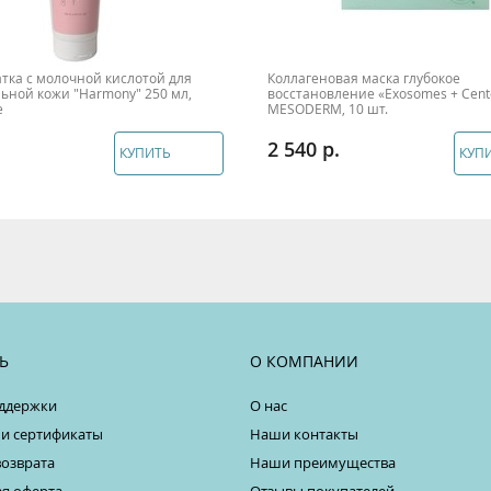
тка с молочной кислотой для
Коллагеновая маска глубокое
ьной кожи "Harmony" 250 мл,
восстановление «Exosomes + Cente
e
MESODERM, 10 шт.
2 540
КУПИТЬ
КУП
Ь
О КОМПАНИИ
ддержки
О нас
 и сертификаты
Наши контакты
возврата
Наши преимущества