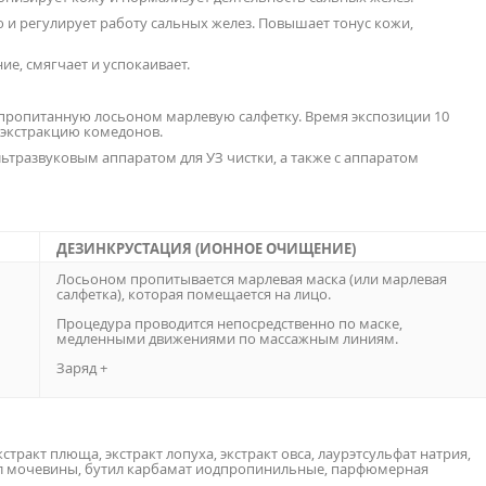
 и регулирует работу сальных желез. Повышает тонус кожи,
е, смягчает и успокаивает.
пропитанную лосьоном марлевую салфетку. Время экспозиции 10
и экстракцию комедонов.
ультразвуковым аппаратом для УЗ чистки, а также с аппаратом
ДЕЗИНКРУСТАЦИЯ (ИОННОЕ ОЧИЩЕНИЕ)
Лосьоном пропитывается марлевая маска (или марлевая
салфетка), которая помещается на лицо.
Процедура проводится непосредственно по маске,
медленными движениями по массажным линиям.
Заряд +
стракт плюща, экстракт лопуха, экстракт овса, лаурэтсульфат натрия,
ил мочевины, бутил карбамат иодпропинильные, парфюмерная