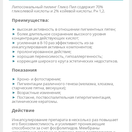
Липосомальный пилинг Глико Пил содержит 70%
гликолевой кислоты и 2% койевой кислоты. Рн 1,2.
Преимущества:
высокая активность в отношении пигментных пятен;
более длительное сохранение высокого уровня
концентрации действующих кислот;
усиленная в 8-10 раз эффективность из-за
инкапсулирования активных компонентов;
пролонгированное действие;
хорошая переносимость, гипоаллергенность;
коррекция широкого круга эстетических недостатков.
Показания
Хроно- и фотостарение;
Пигментации различного генеза (мелазма, хлоазма,
старческие пятна, веснушки);
Возрастные изменения;
Постакне, поствоспалительная гиперпигментация,
актинические кератомы.
Действие
Инкапсулирование препарата в несколько раз повышает
его биосовместимость и усиливает проникающие
способности за счет фосфолипидов. Мембраны
искусственно созданных липосом легко растворяются и