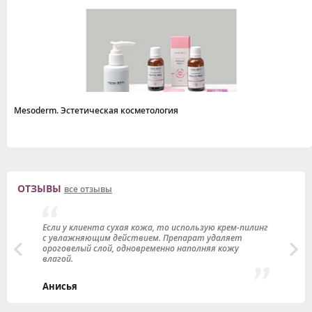
Mesoderm. Эстетическая косметология
ОТЗЫВЫ
все отзывы
Если у клиента сухая кожа, то использую крем-пилинг
Я
с увлажняющим действием. Препарат удаляет
п
ороговелый слой, одновременно наполняя кожу
и
влагой.
Н
Анисья