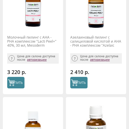
Молочный пилинг с АНА -
Азелаиновый пилинг с
РНА комплексом "Lacti Peel+"
салициловой кислотой и АНА
40%, 30 мл, Mesoderm
- РНА комплексом "Azelaic
Peel +" рН 2,4 30 мл,
Mesoderm
Цена для салона доступна
Цена для салона доступна
после
авторизации
после
авторизации
3 220 р.
2 410 р.
КУПИТЬ
КУПИТЬ