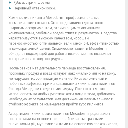
Рубцы, стрии, шрамы;
Неровный оттенок кожи.
Химические пилинги Mesoderm - профессиональные
косметические составы. Они представлены достаточно
широким ассортиментом, отличающимся активными
компонентами, глубиной воздействия и результатом. Средства
характеризуются высоким качеством, хорошей
переносимостью, оптимальной величиной рН, эффективностью
и демократичной ценой. Химические пилинги Mesoderm
обладают подходящей для работы вязкостью, что позволяет
контролировать ход процедуры.
После сеанса нет длительного периода восстановления,
поскольку продукты воздействуют максимально мягко на кожу,
не нарушая гидро-липидную мантию. Риск осложнений и
побочных эффектов при использовании химических пилингов
бренда Мезодерм сведен к минимуму. Препараты можно
использовать на любых участках кожи лица и тела, добиваясь
необходимых результатов. Для достижения максимального и
стойкого эффекта рекомендуется пройти курс пилингов.
Ассортимент химических пилингов Mesoderm представлен
препаратами на основе гликолевой кислоты с разными
значениями рН, мультипилингами на основе комплекса кислот,