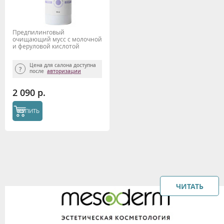
Предпилинговый
очищающий мусс с молочной
и феруловой кислотой
"PrePeel cleanser" 160мл,
Mesoderm
Цена для салона доступна
после
авторизации
2 090 р.
КУПИТЬ
ЧИТАТЬ