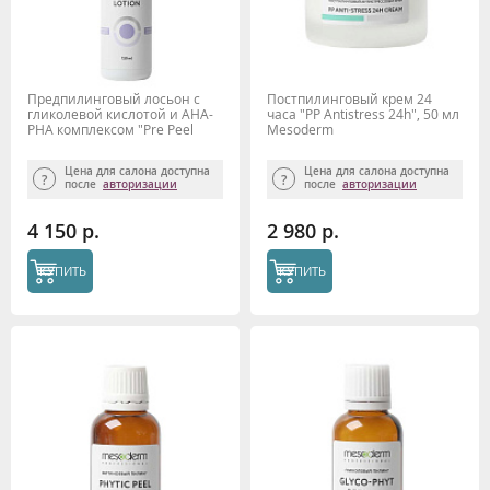
Предпилинговый лосьон с
Постпилинговый крем 24
гликолевой кислотой и АНА-
часа "PP Antistress 24h", 50 мл
РНА комплексом "Pre Peel
Mesoderm
Intence" 150мл, Mesoderm
Цена для салона доступна
Цена для салона доступна
после
авторизации
после
авторизации
4 150 р.
2 980 р.
КУПИТЬ
КУПИТЬ