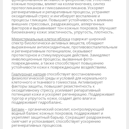
кожные покровы, влияет на коллагеногенез, синтез
протеогликанов и гликозаминогликанов. Ускоряет
регенеративные и репаративные процессы, устраняет
оксидативный стресс и ингибирует воспаление и
процессы гликации. Повышает устойчивость к влиянию
внешних стрессовых, раздражающих, аллергенных
факторов и выравнивает тон кожных покровов. Улучшает
биомеханику кожи: эластичность, упругость, плотность.
Меристемальные клетки яблока
содержат широкий
спектр биологически-активных веществ, обладают
выраженным антиоксидантным, противовоспалительным
и регенеративным потенциалом, оказывают
протекторное и стимулирующее действие. Замедляют
инволюционные процессы, вызванные фото-
повреждением, а также способствуют повышению
устойчивости кожи к повреждающим воздействиям.
Гиалуронат натрия
способствует восстановлению
физиологической среды и условий для нормального
клеточного и тканевого гомеостаза. Активизирует
факторы защиты, повышает резистентность к
оксидативному стрессу, усиливает репаративный
потенциал кожи и ускоряет регенерацию. Поддерживает
тургор и упругость кожи, создает депо влаги и
поддерживает гидробаланс.
Бетаин
– органический осмолит, контролирующий
водный баланс кожных покровов, поддерживает и
укрепляет защитный барьер. Сокращает раздражение,
смягчает и успокаивает, способствует ускорению
регенеративных процессов.