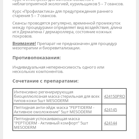
неблагоприятной экологией, курильщиков 5 – 7 сеансов.
Курс «Профилактика» для предупреждения раннего
старения 5 – 7 сеансов.
Сеансы проводятся регулярно, временной промежуток
между процедурами определяет вид воздействия, длина
игл Дермапена / дермароллера, состояние кожных
покровов.
Внимание!
Препарат не предназначен для процедур
мезотерапии и биоревитализации.
Противопоказания:
Индивидуальная непереносимость одного или
нескольких компонентов.
Сочетание с препаратами:
Интенсивно регенирирующая
биоцеллюлозная маска стерильная для всех
424150PRO
типов кожи 5шт MESODERM
Пептидная анти-эйдж маска "PEPTIDERM -
424145
Активное омоложение" 5шт MESODERM
Пептидная успокаивающая маска
"PEPTIDERM - Активный комфорт" 5шт
424144
MESODERM