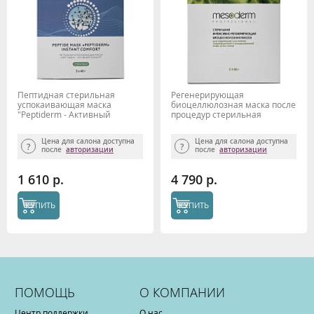
Пептидная стерильная
Регенерирующая
успокаивающая маска
биоцеллюлозная маска после
"Peptiderm - Активный
процедур стерильная
Комфорт" Mesoderm
Mesoderm, 5 шт
Цена для салона доступна
Цена для салона доступна
после
авторизации
после
авторизации
1 610 р.
4 790 р.
КУПИТЬ
КУПИТЬ
ПОМОЩЬ
О КОМПАНИИ
Центр поддержки
О нас