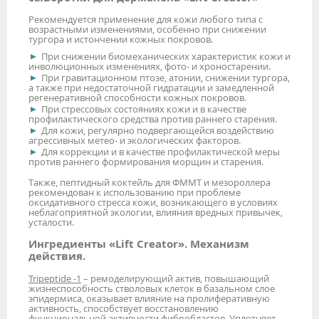
Рекомендуется применение для кожи любого типа с
возрастными изменениями, особенно при снижении
тургора и истончении кожных покровов.
При снижении биомеханических характеристик кожи и
инволюционных изменениях, фото- и хроностарении.
При гравитационном птозе, атонии, снижении тургора,
а также при недостаточной гидратации и замедленной
регенеративной способности кожных покровов.
При стрессовых состояниях кожи и в качестве
профилактического средства против раннего старения.
Для кожи, регулярно подвергающейся воздействию
агрессивных метео- и экологических факторов.
Для коррекции и в качестве профилактической меры
против раннего формирования морщин и старения.
Также, пептидный коктейль для ФММТ и мезороллера
рекомендован к использованию при проблеме
оксидативного стресса кожи, возникающего в условиях
неблагоприятной экологии, влияния вредных привычек,
усталости.
Ингредиенты «Lift Creator». Механизм
действия.
Tripeptide -1
– ремоделирующий актив, повышающий
жизнеспособность стволовых клеток в базальном слое
эпидермиса, оказывает влияние на пролиферативную
активность, способствует восстановлению
функциональной активности фибробластов. Уплотняет