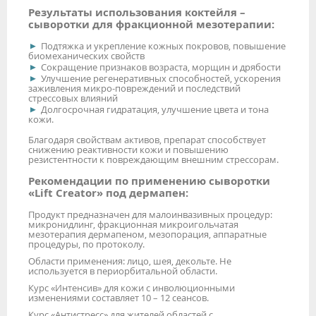
Результаты использования коктейля –
сыворотки для фракционной мезотерапии:
Подтяжка и укрепление кожных покровов, повышение
биомеханических свойств
Сокращение признаков возраста, морщин и дрябости
Улучшение регенеративных способностей, ускорения
заживления микро-повреждений и последствий
стрессовых влияний
Долгосрочная гидратация, улучшение цвета и тона
кожи.
Благодаря свойствам активов, препарат способствует
снижению реактивности кожи и повышению
резистентности к повреждающим внешним стрессорам.
Рекомендации по применению сыворотки
«Lift Creator» под дермапен:
Продукт предназначен для малоинвазивных процедур:
микронидлинг, фракционная микроигольчатая
мезотерапия дермапеном, мезопорация, аппаратные
процедуры, по протоколу.
Области применения: лицо, шея, декольте. Не
используется в периорбитальной области.
Курс «Интенсив» для кожи с инволюционными
изменениями составляет 10 – 12 сеансов.
Курс «Антистресс» для жителей областей с