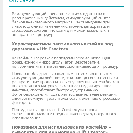
Описание
Ремоделирующий препарат с антиоксидантным и
регенеративным действием, стимулирующий синтез
белков внеклеточного матрикса. Рекомендован при
инволюционных изменениях, атонии, дегидратации,
стрессовых состояниях кожи для малоинвазивных и
аппаратных процедур.
Характеристики пептидного коктейля под
дермапен «Lift Creator»
Коктейль-сыворотка с пептидами рекомендован для
фракционной микро игольчатой мезотерапии,
микронидлинга, аппаратных омолаживающих процедур.
Препарат обладает выраженным антиоксидантным и
стимулирующим действием, ускоряет регенеративные и
репаративные процессы за счет усиления синтеза белков
внеклеточного матрикса. Оказывает гидратирующее
действие, способствует быстрому устранению
фотоповреждений, подавляет воспалительные реакции,
снижает кожную чувствительность к влиянию стрессовых
факторов.
Пептидная сыворотка «Lift Creator» упакована в
стерильный флакон и предназначена для однократного
использования.
Показания для использования коктейля –
сыворотки для дермапена «Lift Creator»