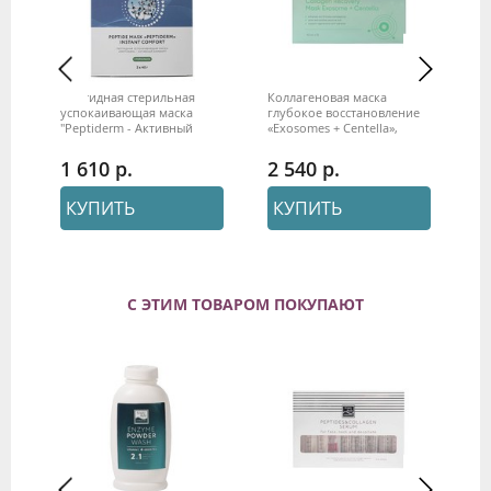
Пептидная стерильная
Коллагеновая маска
Ко
успокаивающая маска
глубокое восстановление
ус
щим
"Peptiderm - Активный
«Exosomes + Centella»,
Re
Комфорт" Mesoderm
MESODERM, 10 шт.
ME
1 610
2 540
2
КУПИТЬ
КУПИТЬ
С ЭТИМ ТОВАРОМ ПОКУПАЮТ