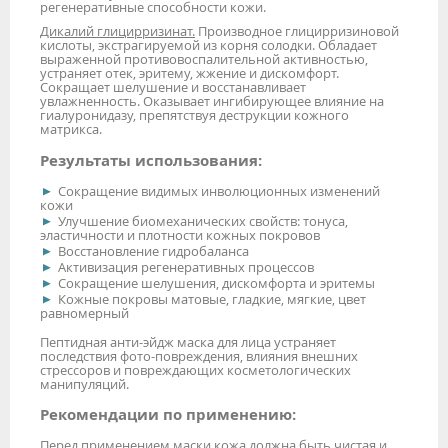
регенеративные способности кожи.
Дикалий глицирризинат.
Производное глицирризиновой
кислоты, экстрагируемой из корня солодки. Обладает
выраженной противовоспалительной активностью,
устраняет отек, эритему, жжение и дискомфорт.
Сокращает шелушение и восстанавливает
увлажненность. Оказывает ингибирующее влияние на
гиалуронидазу, препятствуя деструкции кожного
матрикса.
Результаты использования:
Сокращение видимых инволюционных изменений
кожи
Улучшение биомеханических свойств: тонуса,
эластичности и плотности кожных покровов
Восстановление гидробаланса
Активизация регенеративных процессов
Сокращение шелушения, дискомфорта и эритемы
Кожные покровы матовые, гладкие, мягкие, цвет
равномерный
Пептидная анти-эйдж маска для лица устраняет
последствия фото-повреждения, влияния внешних
стрессоров и повреждающих косметологических
манипуляций.
Рекомендации по применению:
Перед применением маски кожа должна быть чистая и