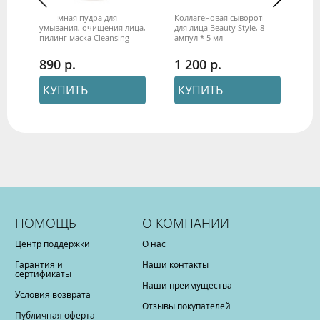
Энзимная пудра для
Коллагеновая сыворотка
Ак
умывания, очищения лица,
для лица Beauty Style, 8
ко
пилинг маска Cleansing
ампул * 5 мл
Ак
universal, Beauty Style, 100 г
дл
ми
890
1 200
3
ме
КУПИТЬ
КУПИТЬ
ПОМОЩЬ
О КОМПАНИИ
Центр поддержки
О нас
Гарантия и
Наши контакты
сертификаты
Наши преимущества
Условия возврата
Отзывы покупателей
Публичная оферта