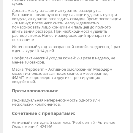
сухая.
Достать маску из саше и аккуратно развернуть.
Расправить шелковую основу на лице и удалить пузыри
воздуха, аккуратно разгладить складки. Время экспозиции
- 20 минут, после чего снять маску и деликатно
помассировать лицо кончиками пальцев до полного
впитывания раствора. При необходимости удалить
раствор с кожи. Нанести завершающий препарат по
показаниям.
Интенсивный уход за возрастной кожей: ежедневно, 1 раз
в день, курс 10-14 дней.
Профилактический уход за кожей: 2-3 раза в неделю, не
менее 10 сеансов.
Маска "Peptiderm – Активное омоложение" Мезодерм
может использоваться после сеансов мезотерапии,
ФММТ, мезороллеров и других стрессирующих
воздействий.
Противопоказания:
Индивидуальная непереносимость одного или
нескольких компонентов.
Сочетание с препаратами:
Активный пептидный комплекс "Peptiderm 5 - Активное
Омоложение" 424146