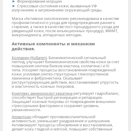
Формирование морщин
Стрессовые состояния кожи, вызванные УФ
излучением и загрязнением окружающей среды.
Маска «Активное омоложение» рекомендована в качестве
профилактического ухода для предупреждения раннего
старения, а также в качестве пост-процедурного ухода для
увядающей кожи, после инъекционных процедур, ФММТ,
микронидлинга, аппаратных методик.
Активные компоненты и механизм
действия.
Колларен (Kollaren)
. Биомиметический сигнальный
пептид, улучшает биомеханические свойства кожи за счет
повышения синтеза белков эластина, коллагена I и III
типа. Ускоряет процессы восстановления поврежденной
кожи, усиливая синтез структурных гликопротеинов
ламинина и фибронектина. Оказывает
реструктурирующее действие, восстанавливает упругость
и эластичность кожных покровов.
Комплекс аминокислот кератина
регулирует гидробаланс,
способствует быстрой регенерации и репарации.
Защищает кожные покровы от повреждения внешними
стрессорными факторами и сохраняет уровень
увлажненности.
Аллантоин
обладает противовоспалительной
активностью, уменьшает раздражение и шелушение.
Активизирует процессы обновления и восстановления,
делает кожу гладкой и мягкой, повышает собственные