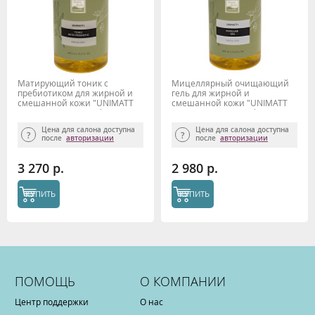
Матирующий тоник с
Мицеллярный очищающий
пребиотиком для жирной и
гель для жирной и
смешанной кожи "UNIMATT
смешанной кожи "UNIMATT
+" 460 мл Beauty Style
+" 460 мл Beauty Style
Цена для салона доступна
Цена для салона доступна
после
авторизации
после
авторизации
3 270 р.
2 980 р.
КУПИТЬ
КУПИТЬ
ПОМОЩЬ
О КОМПАНИИ
Центр поддержки
О нас