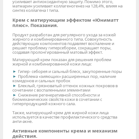
усиливает антиоксидантную защиту. Помимо этого,
матмарин усиливает коллагеногенез на 128,4%, влияя на
синтез коллагена I типа.
Крем с матирующим эффектом «Юниматт
плюс». Показания.
Продукт разработан для регулярного ухода за кожей
жирного и комбинированного типа. Совокупность
действующих компонентов подавляет воспаление и
решает проблему гиперсебореи, сокращает поры,
создавая пролонгированный матовый эффект.
Матирующий крем показан для решения проблем
жирной и комбинированной кожи лица:
Гипер- себорея и сальный блеск, закупоренные поры
Проблема «зияющих» расширенных пор, наличие
комедонов и сальных пробок
Блеклый, грязноватый оттенок кожных покровов в
сочетании с воспаленными элементами
Снижение регенеративной способности и
биомеханических свойств кожи в сочетании с
гиперпродукцией кожного сала.
Также, матирующий крем для жирной кожи лица
используется в качестве профилактического средства
анти-акне.
Активные компоненты крема и механизм
действия.