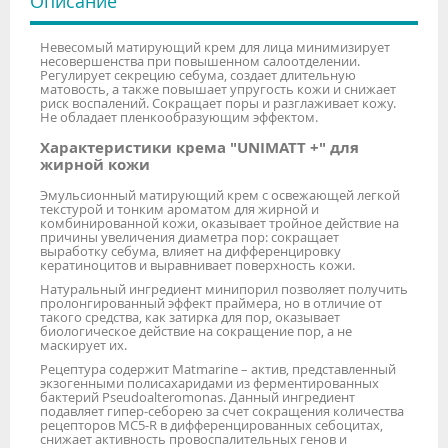
Описание
Невесомый матирующий крем для лица минимизирует
несовершенства при повышенном салоотделении.
Регулирует секрецию себума, создает длительную
матовость, а также повышает упругость кожи и снижает
риск воспалений. Сокращает поры и разглаживает кожу.
Не обладает пленкообразующим эффектом.
Характеристики крема "UNIMATT +" для
жирной кожи
Эмульсионный матирующий крем с освежающей легкой
текстурой и тонким ароматом для жирной и
комбинированной кожи, оказывает тройное действие на
причины увеличения диаметра пор: сокращает
выработку себума, влияет на дифференцировку
кератиноцитов и выравнивает поверхность кожи.
Натуральный ингредиент минипорил позволяет получить
пролонгированный эффект праймера, но в отличие от
такого средства, как затирка для пор, оказывает
биологическое действие на сокращение пор, а не
маскирует их.
Рецептура содержит Matmarine – актив, представленный
экзогенными полисахаридами из ферментированных
бактерий Pseudoalteromonas. Данный ингредиент
подавляет гипер-себорею за счет сокращения количества
рецепторов MC5-R в дифференцированных себоцитах,
снижает активность провоспалительных генов и