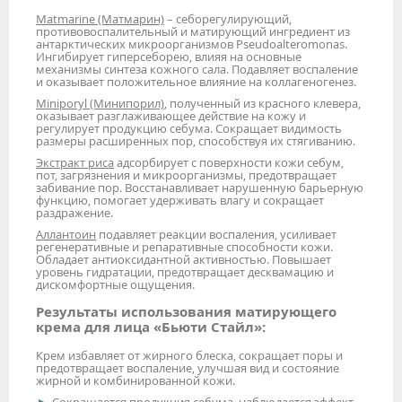
Matmarine (Матмарин)
– себорегулирующий,
противовоспалительный и матирующий ингредиент из
антарктических микроорганизмов Pseudoalteromonas.
Ингибирует гиперсеборею, влияя на основные
механизмы синтеза кожного сала. Подавляет воспаление
и оказывает положительное влияние на коллагеногенез.
Miniporyl (Минипорил)
, полученный из красного клевера,
оказывает разглаживающее действие на кожу и
регулирует продукцию себума. Сокращает видимость
размеры расширенных пор, способствуя их стягиванию.
Экстракт риса
адсорбирует с поверхности кожи себум,
пот, загрязнения и микроорганизмы, предотвращает
забивание пор. Восстанавливает нарушенную барьерную
функцию, помогает удерживать влагу и сокращает
раздражение.
Аллантоин
подавляет реакции воспаления, усиливает
регенеративные и репаративные способности кожи.
Обладает антиоксидантной активностью. Повышает
уровень гидратации, предотвращает десквамацию и
дискомфортные ощущения.
Результаты использования матирующего
крема для лица «Бьюти Стайл»:
Крем избавляет от жирного блеска, сокращает поры и
предотвращает воспаление, улучшая вид и состояние
жирной и комбинированной кожи.
Сокращается продукция себума, наблюдается эффект