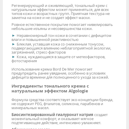
Регенерирующий и оживляющий, тональный крем с
натуральным эффектом может применяться, для всех
типов кожи и возрастных групп. Приятная текстура не
заметна на коже и не создает эффект маски.
Ровное естественное покрытие помогает нивелировать
небольшие изъяны и несовершенства кожи.
Неравномерный тон кожи в сочетании с дефицитом
влаги и повышенной реактивностью
Блеклая, уставшая кожа со сниженным тонусом,
подвергающаяся влиянию неблагоприятной экологии,
загрязнений, стресс-факторов
Кожа, нуждающаяся в защите от метеофакторов,
фотостарения
Использование крема Bord De Mer помогает
предупредить ранее увядание, особенно в условиях
дефицита времени для полноценного ухода за кожей.
Ингредиенты тонального крема с
натуральным эффектом Algologie
Формула средства соответствует эко-концепции бренда,
не содержит PEG, фталатов, силикона, парабенов и
минеральных масел.
Биосинтезированный гиалуронат натрия
создает
моментальный комфорт, и оказывает мягкое
подтягивающее действие, интенсивно увлажняет.