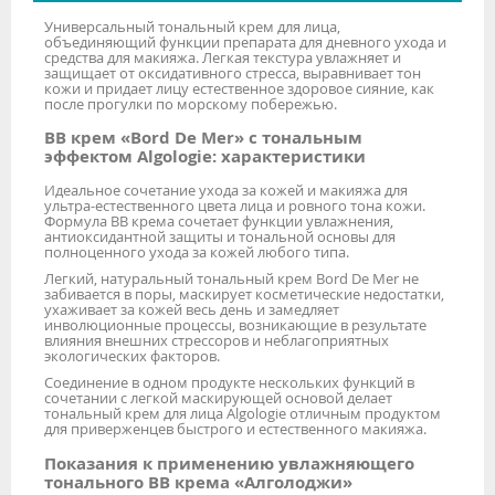
Универсальный тональный крем для лица,
объединяющий функции препарата для дневного ухода и
средства для макияжа. Легкая текстура увлажняет и
защищает от оксидативного стресса, выравнивает тон
кожи и придает лицу естественное здоровое сияние, как
после прогулки по морскому побережью.
ВВ крем «Bord De Mer» с тональным
эффектом Algologie: характеристики
Идеальное сочетание ухода за кожей и макияжа для
ультра-естественного цвета лица и ровного тона кожи.
Формула ВВ крема сочетает функции увлажнения,
антиоксидантной защиты и тональной основы для
полноценного ухода за кожей любого типа.
Легкий, натуральный тональный крем Bord De Mer не
забивается в поры, маскирует косметические недостатки,
ухаживает за кожей весь день и замедляет
инволюционные процессы, возникающие в результате
влияния внешних стрессоров и неблагоприятных
экологических факторов.
Соединение в одном продукте нескольких функций в
сочетании с легкой маскирующей основой делает
тональный крем для лица Algologie отличным продуктом
для приверженцев быстрого и естественного макияжа.
Показания к применению увлажняющего
тонального BB крема «Алголоджи»