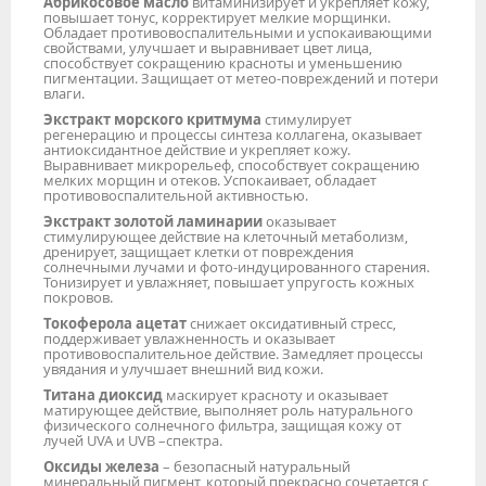
Абрикосовое масло
витаминизирует и укрепляет кожу,
повышает тонус, корректирует мелкие морщинки.
Обладает противовоспалительными и успокаивающими
свойствами, улучшает и выравнивает цвет лица,
способствует сокращению красноты и уменьшению
пигментации. Защищает от метео-повреждений и потери
влаги.
Экстракт морского критмума
стимулирует
регенерацию и процессы синтеза коллагена, оказывает
антиоксидантное действие и укрепляет кожу.
Выравнивает микрорельеф, способствует сокращению
мелких морщин и отеков. Успокаивает, обладает
противовоспалительной активностью.
Экстракт золотой ламинарии
оказывает
стимулирующее действие на клеточный метаболизм,
дренирует, защищает клетки от повреждения
солнечными лучами и фото-индуцированного старения.
Тонизирует и увлажняет, повышает упругость кожных
покровов.
Токоферола ацетат
снижает оксидативный стресс,
поддерживает увлажненность и оказывает
противовоспалительное действие. Замедляет процессы
увядания и улучшает внешний вид кожи.
Титана диоксид
маскирует красноту и оказывает
матирующее действие, выполняет роль натурального
физического солнечного фильтра, защищая кожу от
лучей UVA и UVB –спектра.
Оксиды железа
– безопасный натуральный
минеральный пигмент, который прекрасно сочетается с