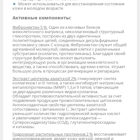
Может использоваться для восстановления состояния
кожи в молодом возрасте
Активные компоненты:
Фибронектин 5 %
Один из ключевых белков
межклеточного матрикса, неколлагеновый структурный
гликопротеин, построен из двух идентичных
полипептидных цепей, соединённых дисульфидными
мостиками у своих С-концов. Фибронектин служит общей
адгезивной молекулой, связывая клетки с различными
субстратами (коллаген, протеогликаны). Благодаря своей
структуре фибронектин может выполнять
интегрирующую роль в организации межклеточного
вещества, а также способствовать адгезии клеток. Играет
большую роль в процессах регенерации и репарации.
Экстракт центеллы азиатской 2%
стимулирует синтез
коллагенов I и III типов, а также ингибирует матриксные
металлопротеиназы (ММР) 1,3,и 9 типов, отвечающие
за дергадацию различных видов коллагена.
Обладает противовоспалительной активностью за счет
подавления продукции провоспалительных цитокинов.
Антиоксидантные свойства центеллы азиатской
сопоставимы с витамином С. Экстракт центеллы
уменьшет количество гидроперекисей жирных кислот
и увеличивает количество антиоксидантов —
Супероксиддисмутазы (СОД), глутатионпероксидазы
и каталазы.
Гидролизат растительных протеинов 2 %
восстанавливает
микроповреждения, делает кожу мягкой, нежной и