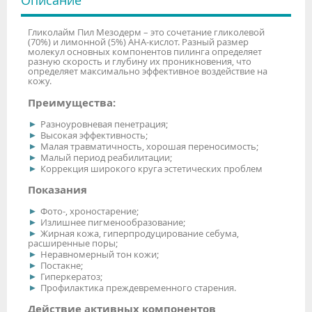
Описание
Гликолайм Пил Мезодерм – это сочетание гликолевой
(70%) и лимонной (5%) АНА-кислот. Разный размер
молекул основных компонентов пилинга определяет
разную скорость и глубину их проникновения, что
определяет максимально эффективное воздействие на
кожу.
Преимущества:
Разноуровневая пенетрация;
Высокая эффективность;
Малая травматичность, хорошая переносимость;
Малый период реабилитации;
Коррекция широкого круга эстетических проблем
Показания
Фото-, хроностарение;
Излишнее пигменообразование;
Жирная кожа, гиперпродуцирование себума,
расширенные поры;
Неравномерный тон кожи;
Постакне;
Гиперкератоз;
Профилактика преждевременного старения.
Действие активных компонентов