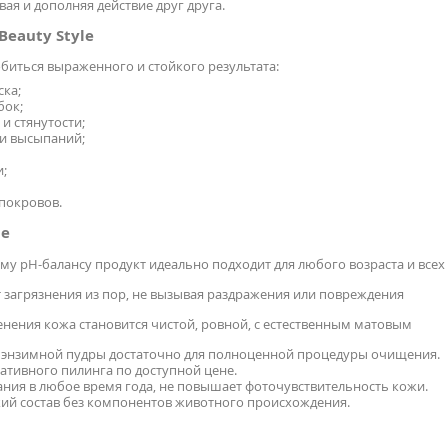
ая и дополняя действие друг друга.
Beauty Style
иться выраженного и стойкого результата:
ка;
бок;
и стянутости;
и высыпаний;
;
покровов.
le
у pH-балансу продукт идеально подходит для любого возраста и всех
 загрязнения из пор, не вызывая раздражения или повреждения
ения кожа становится чистой, ровной, с естественным матовым
 энзимной пудры достаточно для полноценной процедуры очищения.
тивного пилинга по доступной цене.
ния в любое время года, не повышает фоточувствительность кожи.
ий состав без компонентов животного происхождения.