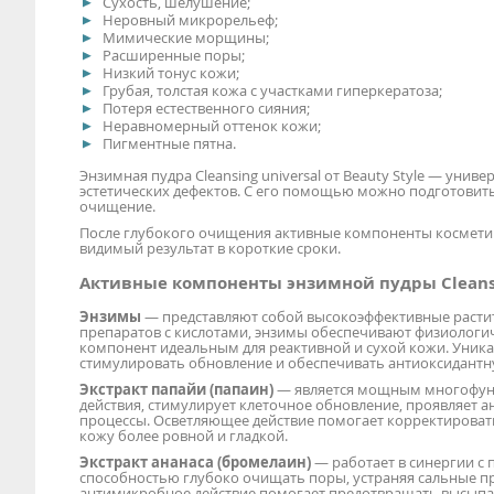
Сухость, шелушение;
Неровный микрорельеф;
Мимические морщины;
Расширенные поры;
Низкий тонус кожи;
Грубая, толстая кожа с участками гиперкератоза;
Потеря естественного сияния;
Неравномерный оттенок кожи;
Пигментные пятна.
Энзимная пудра Cleansing universal от Beauty Style — уни
эстетических дефектов. С его помощью можно подготовит
очищение.
После глубокого очищения активные компоненты косметики
видимый результат в короткие сроки.
Активные компоненты энзимной пудры Cleansi
Энзимы
— представляют собой высокоэффективные растит
препаратов с кислотами, энзимы обеспечивают физиологи
компонент идеальным для реактивной и сухой кожи. Уник
стимулировать обновление и обеспечивать антиоксидантн
Экстракт папайи (папаин)
— является мощным многофу
действия, стимулирует клеточное обновление, проявляет 
процессы. Осветляющее действие помогает корректироват
кожу более ровной и гладкой.
Экстракт ананаса (бромелаин)
— работает в синергии с
способностью глубоко очищать поры, устраняя сальные п
антимикробное действие помогает предотвращать высыпан