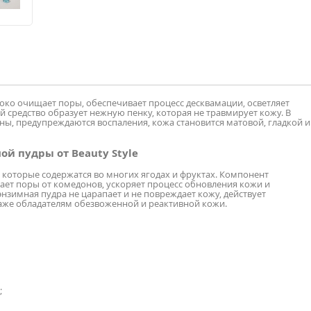
око очищает поры, обеспечивает процесс десквамации, осветляет
й средство образует нежную пенку, которая не травмирует кожу. В
ны, предупреждаются воспаления, кожа становится матовой, гладкой и
й пудры от Beauty Style
 которые содержатся во многих ягодах и фруктах. Компонент
ает поры от комедонов, ускоряет процесс обновления кожи и
 энзимная пудра не царапает и не повреждает кожу, действует
аже обладателям обезвоженной и реактивной кожи.
;