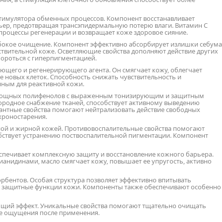
тимулятора обменных процессов. Компонент восстанавливает
рьер, предотвращая трансэпидермальную потерю влаги. Витамин С
процессы регенерации и возвращает коже здоровое сияние.
убокое очищение. Компонент эффективно абсорбирует излишки себума
вствительной коже. Осветляющие свойства дополняют действие других
ороться с гиперпигментацией.
ющего и регенерирующего агента. Он смягчает кожу, облегчает
 новых клеток. Способность снижать чувствительность и
нным для реактивной кожи.
 мощных полифенолов с выраженным тонизирующим и защитным
родное снабжение тканей, способствует активному выведению
антные свойства помогают нейтрализовать действие свободных
хроностарения.
ной и жирной кожей. Противовоспалительные свойства помогают
бствует устранению поствоспалительной пигментации. Компонент
спечивает комплексную защиту и восстановление кожного барьера.
нидинами, масло смягчает кожу, повышает ее упругость, активно
рбентов. Особая структура позволяет эффективно впитывать
ом защитные функции кожи. Компоненты также обеспечивают особенно
щий эффект. Уникальные свойства помогают тщательно очищать
е ощущения после применения.