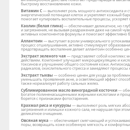
быстрому восстановлению кожи.
Витамин С
— выполняет роль мощного антиоксиданта и с
энергетический потенциал клеток и укрепляет кожный ба
помогает купировать воспалительные процессы, ускоряет 
Каолин (белая глина)
— обеспечивает деликатное, но гл
и загрязнения, не вызывая раздражения даже на самой чу
активных компонентов формулы и помогают эффективно б
Аллантоин
— выступает в роли универсального успокаива
процесс отшелушивания, активно стимулирует образование
предотвращать воспаление делает аллантоин особенно це
Экстракт зеленого чая
— представляет собой комплекс
действием. Компонент улучшает микроциркуляцию и кисло
токсинов и улучшению общего состояния кожи. Антиоксид
радикалов, окислительного стресса и замедляют процессы 
Экстракт тыквы
— особенно ценен для ухода за проблем
уменьшать проявления акне, а осветляющий эффект спосо
также нормализует работу сальных желез.
Сублимированное масло виноградной косточки
— обе
Богатое полиненасыщенными жирными кислотами и проциа
борется с признаками фотостарения.
Крахмал риса и кукурузы
— выполняют роль мягких абсо
загрязнения и излишки кожного сала, не нарушая при эт
деликатное очищение.
Овсяная мука
— обеспечивает смягчающий и успокаиваю
поры, возвращать коже особенную мягкость и комфортны