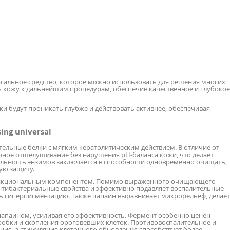
версальное средство, которое можно использовать для решения многих
ь кожу к дальнейшим процедурам, обеспечив качественное и глубокое
 будут проникать глубже и действовать активнее, обеспечивая
ng universal
ельные белки с мягким кератолитическим действием. В отличие от
чное отшелушивание без нарушения pH-баланса кожи, что делает
альность энзимов заключается в способности одновременно очищать,
ую защиту.
нкциональным компонентом. Помимо выраженного очищающего
антибактериальные свойства и эффективно подавляет воспалительные
ь гиперпигментацию. Также папаин выравнивает микрорельеф, делает
 папаином, усиливая его эффективность. Фермент особенно ценен
робки и скопления ороговевших клеток. Противовоспалительное и
ия, а стимуляция клеточного обновления способствует более