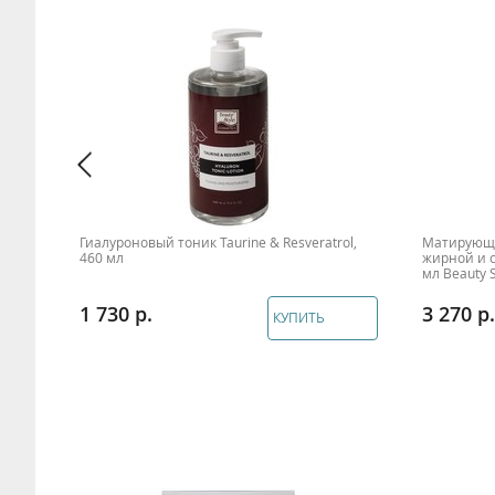
Гиалуроновый тоник Taurine & Resveratrol,
Матирующи
460 мл
жирной и 
мл Beauty S
1 730
3 270
КУПИТЬ