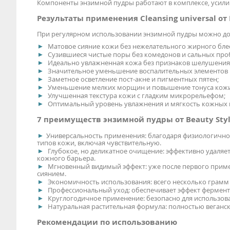
Компоненты энзимной пудры работают в комплексе, усилив
Результаты применения Cleansing universal от 
При регулярном использовании энзимной пудры можно доб
Матовое сияние кожи без нежелательного жирного блес
Сузившиеся чистые поры без комедонов и сальных про
Идеально увлажненная кожа без признаков шелушения 
Значительное уменьшение воспалительных элементов 
Заметное осветление пост-акне и пигментных пятен;
Уменьшение мелких морщин и повышение тонуса кожи
Улучшенная текстура кожи с гладким микрорельефом;
Оптимальный уровень увлажнения и мягкость кожных 
7 преимуществ энзимной пудры от Beauty Sty
Универсальность применения: благодаря физиологичном
типов кожи, включая чувствительную.
Глубокое, но деликатное очищение: эффективно удаляет
кожного барьера.
Мгновенный видимый эффект: уже после первого примен
сиянием.
Экономичность использования: всего несколько грамм
Профессиональный уход: обеспечивает эффект фермента
Круглогодичное применение: безопасно для использова
Натуральная растительная формула: полностью веганск
Рекомендации по использованию