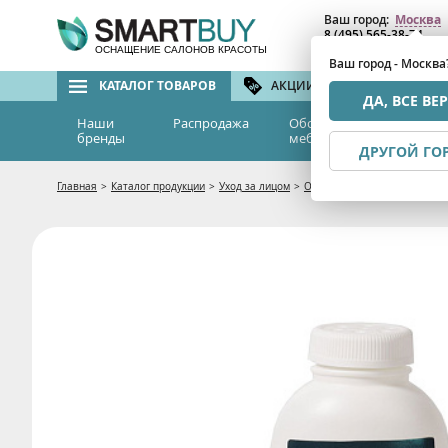
Ваш город:
Москва
8 (495) 565-38-74
8 (800) 775-82-76
(бе
ОСНАЩЕНИЕ САЛОНОВ КРАСОТЫ
Ваш город - Москва
КАТАЛОГ ТОВАРОВ
АКЦИИ И СКИДКИ
БРЕ
ДА, ВСЕ ВЕ
Наши
Распродажа
Оборудование и
Эс
бренды
мебель
м
ДРУГОЙ ГО
Главная
>
Каталог продукции
>
Уход за лицом
>
Очищение и демакияж
>
Энз