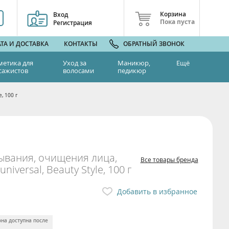
Корзина
Вход
Пока пуста
Регистрация
ТА И ДОСТАВКА
КОНТАКТЫ
ОБРАТНЫЙ ЗВОНОК
метика для
Уход за
Маникюр,
Ещё
сажистов
волосами
педикюр
, 100 г
ывания, очищения лица,
Все товары бренда
niversal, Beauty Style, 100 г
Добавить в избранное
она доступна после