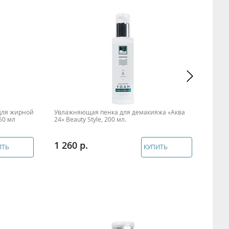
для жирной
Увлажняющая пенка для демакияжа «Аква
Очищ
60 мл
24» Beauty Style, 200 мл.
460 
1 260
2 1
ИТЬ
КУПИТЬ