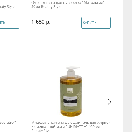
Омолаживающая сыворотка "Матриксил"
Сывор
ty Style
50мл Beauty Style
MESO
1 680
1 5
ИТЬ
КУПИТЬ
veratrol"
Мицеллярный очищающий гель для жирной
Крем
и смешанной кожи "UNIMATT +" 460 мл
подбо
Beauty Style
150 м