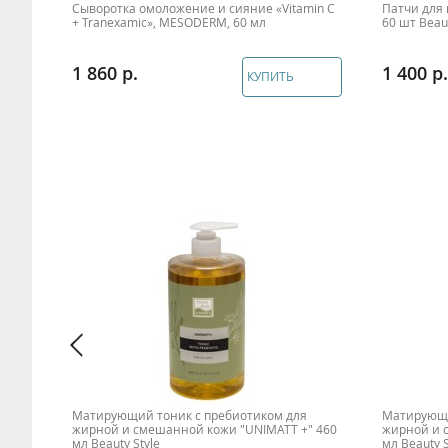
Сыворотка омоложение и сияние «Vitamin C
Патчи для 
ty
+ Tranexamic», MESODERM, 60 мл
60 шт Beaut
1 860
1 400
КУПИТЬ
Матирующий тоник с пребиотиком для
Матирующи
ift"
жирной и смешанной кожи "UNIMATT +" 460
жирной и 
мл Beauty Style
мл Beauty S