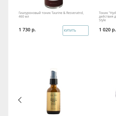
я
Гиалуроновый тоник Taurine & Resveratrol,
Тоник "Hyd
460 мл
действия д
Style
1 730
1 020
КУПИТЬ