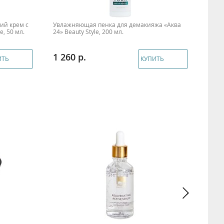
ий крем с
Увлажняющая пенка для демакияжа «Аква
Бала
e, 50 мл.
24» Beauty Style, 200 мл.
Reti
1 260
2 1
ИТЬ
КУПИТЬ