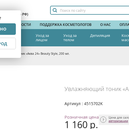
сплатный по РФ)
?
НДЫ
НОВОСТИ
ПОДДЕРЖКА КОСМЕТОЛОГОВ
О НАС
ОПЛА
РНО
тетическая
Уход за
Уход за
Депиляция
Кос
едицина
лицом
телом
мас
РОД
ажняющий тоник «Аква 24» Beauty Style, 200 мл.
Увлажняющий тоник «Акв
Артикул : 4515702K
Розничная цена
Цена для сал
1 160 р.
авторизации