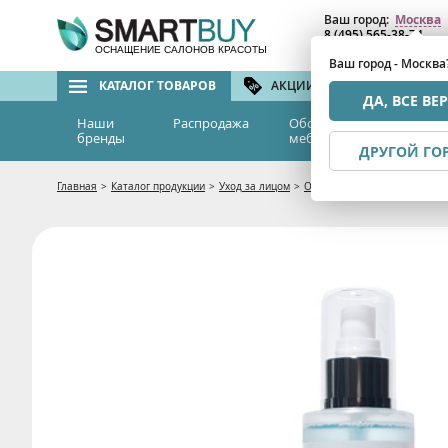
Ваш город:
Москва
8 (495) 565-38-74
8 (800) 775-82-76
(бе
ОСНАЩЕНИЕ САЛОНОВ КРАСОТЫ
Ваш город - Москва
КАТАЛОГ ТОВАРОВ
АКЦИИ И СКИДКИ
БРЕ
ДА, ВСЕ ВЕ
Наши
Распродажа
Оборудование и
Эс
бренды
мебель
м
ДРУГОЙ ГО
Главная
>
Каталог продукции
>
Уход за лицом
>
Очищение и демакияж
>
Увл