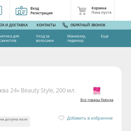
Корзина
Вход
Пока пуста
Регистрация
ТА И ДОСТАВКА
КОНТАКТЫ
ОБРАТНЫЙ ЗВОНОК
метика для
Уход за
Маникюр,
Ещё
сажистов
волосами
педикюр
а 24» Beauty Style, 200 мл.
Все товары бренда
Добавить в избранное
она доступна после