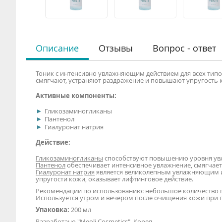
Описание
Отзывы
Вопрос - ответ
Тоник с интенсивно увлажняющим действием для всех тип
смягчают, устраняют раздражение и повышают упругость 
Активные компоненты:
Гликозаминогликаны
Пантенол
Гиалуронат натрия
Действие:
Гликозаминогликаны
способствуют повышению уровня увл
Пантенол
обеспечивает интенсивное увлажнение, смягчает
Гиалуронат натрия
является великолепным увлажняющим 
упругости кожи, оказывает лифтинговое действие.
Рекомендации по использованию: небольшое количество п
Используется утром и вечером после очищения кожи при 
Упаковка:
200 мл
Разработано "Meoli Cosmetics", Корея