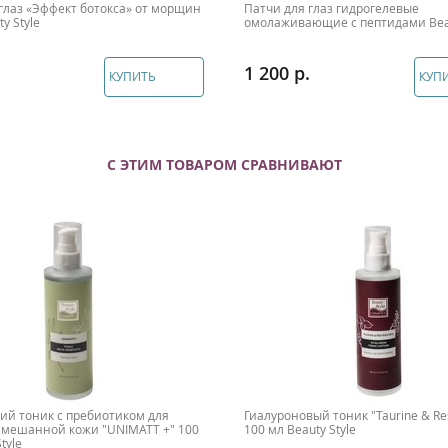
глаз «Эффект ботокса» от морщин
Патчи для глаз гидрогелевые
y Style
омолаживающие с пептидами Beau
1 200
КУПИТЬ
КУП
С ЭТИМ ТОВАРОМ СРАВНИВАЮТ
й тоник с пребиотиком для
Гиалуроновый тоник "Taurine & Res
смешанной кожи "UNIMATT +" 100
100 мл Beauty Style
tyle