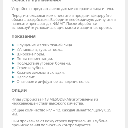
Устройство предназначено для мезотерапии лица и тела.
Перед использованием очистите и продезинфицируйте
область воздействия. Выберите необходимую длину игл и
нанесите препарат для ФММТ. После обработки
используйте успокаивающие маски и защитные кремы.
Показания
Опущение мягких тканей лица
«Уставшая», тусклая кожа.
Широкие поры.
Пятна пигментации.
Последствия угревой болезни.
Стрии и рубцы.
Кожные заломы и складки.
Целлюлит.
Очаговое и диффузное выпадение волос.
Опции
Иглы устройства P13 MESODERM
изготовлены из
нержавеющей стали высокого качества.
Общее количество игл – 12. Каждая имеет толщину 0.25
мм.
Они прокалывают кожу строго вертикально. Глубина
проникновения полностью контролируется.