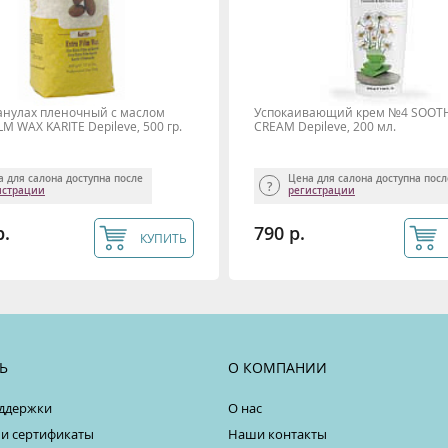
ранулах пленочный с маслом
Успокаивающий крем №4 SOOT
LM WAX KARITE Depileve, 500 гр.
CREAM Depileve, 200 мл.
а для салона доступна после
Цена для салона доступна пос
истрации
регистрации
р.
790 р.
КУПИТЬ
Ь
О КОМПАНИИ
ддержки
О нас
 и сертификаты
Наши контакты