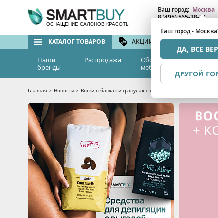
Ваш город:
Москва
8 (495) 565-38-74
8 (800) 775-82-76
(бе
ОСНАЩЕНИЕ САЛОНОВ КРАСОТЫ
Ваш город - Москва
КАТАЛОГ ТОВАРОВ
АКЦИИ И СКИДКИ
БРЕ
ДА, ВСЕ ВЕ
Наши
Распродажа
Оборудование и
Эс
бренды
мебель
м
ДРУГОЙ ГО
Главная
>
Новости
>
Воски в банках и гранулах + косметика для депиляции D