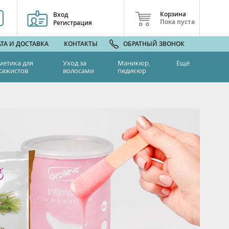
Корзина
Вход
Пока пуста
Регистрация
ТА И ДОСТАВКА
КОНТАКТЫ
ОБРАТНЫЙ ЗВОНОК
метика для
Уход за
Маникюр,
Ещё
сажистов
волосами
педикюр