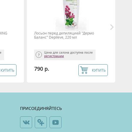
HING
Лосьон перед депиляцией "Дермо
Гел
Баланс" Depileve, 220 мл
CON
ле
Цена для салона доступна после
регистрации
790 р.
1 
КУПИТЬ
КУПИТЬ
ПРИСОЕДИНЯЙТЕСЬ