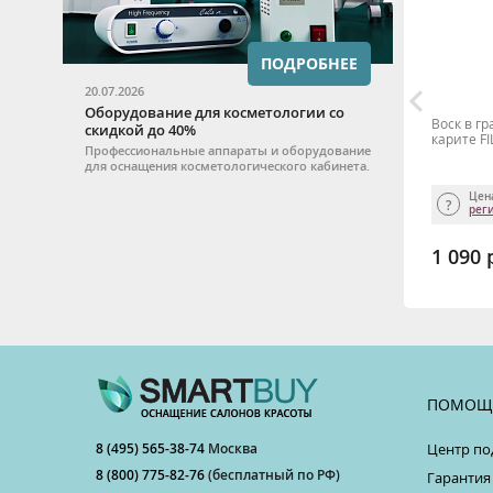
ПОДРОБНЕЕ
20.07.2026
Оборудование для косметологии со
Гель замедляющий рост волос GOLD
Воск в г
скидкой до 40%
CONCENTRATE Depileve, 10 мл.*10 шт.
карите FI
Профессиональные аппараты и оборудование
для оснащения косметологического кабинета.
Цена для салона доступна после
Цен
регистрации
рег
1 990 р.
1 090 
ТЬ
КУПИТЬ
ПОМОЩ
8 (495) 565-38-74
Москва
Центр по
8 (800) 775-82-76
(бесплатный по РФ)
Гарантия