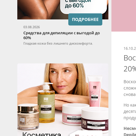
ПОДРОБНЕЕ
03.08.2026
Средства для депиляции с выгодой до
60%
Гладкая кожа без лишнего дискомфорта.
16.10.
Вос
20
Воско
сложн
снова
Но ка
десят
проду
Несме
Depil