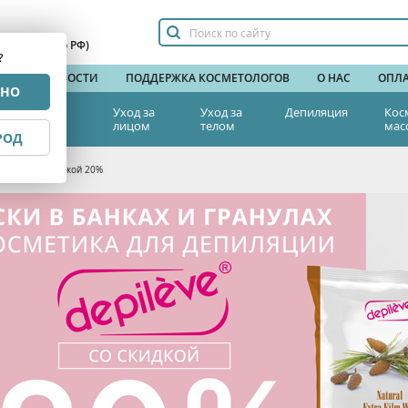
сплатный по РФ)
?
НДЫ
НОВОСТИ
ПОДДЕРЖКА КОСМЕТОЛОГОВ
О НАС
ОПЛА
РНО
тетическая
Уход за
Уход за
Депиляция
Кос
едицина
лицом
телом
мас
РОД
epileve со скидкой 20%