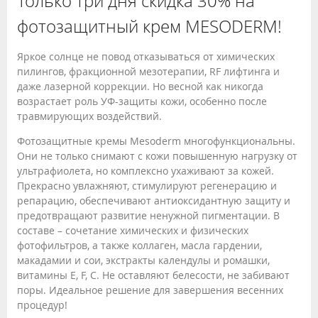
Только три дня скидка 30% на
фотозащитный крем MESODERM!
Яркое солнце не повод отказываться от химических
пилингов, фракционной мезотерапии, RF лифтинга и
даже лазерной коррекции. Но весной как никогда
возрастает роль УФ-защиты кожи, особенно после
травмирующих воздействий.
Фотозащитные кремы Mesoderm многофункциональны.
Они не только снимают с кожи повышенную нагрузку от
ультрафиолета, но комплексно ухаживают за кожей.
Прекрасно увлажняют, стимулируют регенерацию и
репарацию, обеспечивают антиоксидантную защиту и
предотвращают развитие ненужной пигментации. В
составе – сочетание химических и физических
фотофильтров, а также коллаген, масла гардении,
макадамии и сои, экстракты календулы и ромашки,
витамины Е, F, С. Не оставляют белесости, не забивают
поры. Идеальное решение для завершения весенних
процедур!