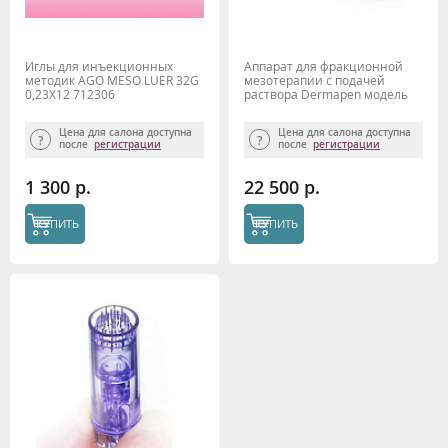
Иглы для инъекционных
Аппарат для фракционной
методик AGO MESO LUER 32G
мезотерапии с подачей
0,23X12 712306
раствора Dermapen модель
P19
Цена для салона доступна
Цена для салона доступна
после
регистрации
после
регистрации
1 300 р.
22 500 р.
КУПИТЬ
КУПИТЬ