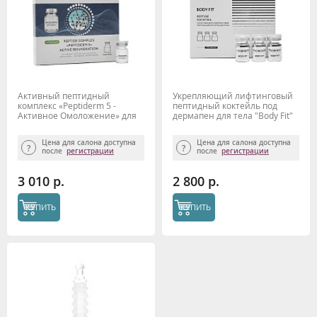
Активный пептидный
Укрепляющий лифтинговый
комплекс «Peptiderm 5 -
пептидный коктейль под
Активное Омоложение» для
дермапен для тела "Body Fit"
фракционной
4мл*6шт, MESODERM
микроигольчатой
Цена для салона доступна
Цена для салона доступна
мезотерапии ФММТ
после
регистрации
после
регистрации
3 010 р.
2 800 р.
КУПИТЬ
КУПИТЬ