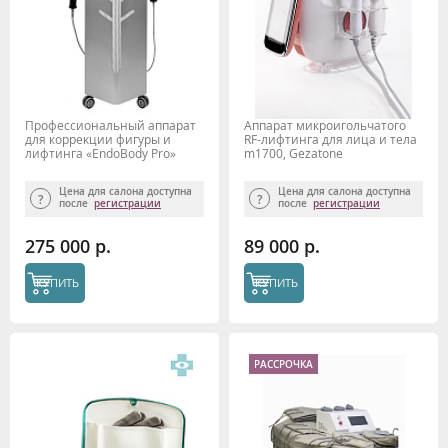
Профессиональный аппарат
Аппарат микроигольчатого
для коррекции фигуры и
RF-лифтинга для лица и тела
лифтинга «EndoBody Pro»
m1700, Gezatone
AMG 1100, Gezatone
Цена для салона доступна
Цена для салона доступна
после
регистрации
после
регистрации
275 000 р.
89 000 р.
КУПИТЬ
КУПИТЬ
РАССРОЧКА