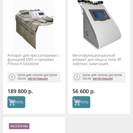
Аппарат для прессотерапии с
Многофункциональный
функцией EMS и прогрева
аппарат для лица и тела: RF
Presso-X Gezatone
лифтинг, кавитация,
микротоки, вакуум Bio Sonic
1400 Gezatone
Цена для салона доступна
Цена для салона доступна
после
регистрации
после
регистрации
189 800 р.
56 600 р.
КУПИТЬ
КУПИТЬ
РАССРОЧКА