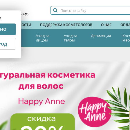
сплатный по РФ)
?
НДЫ
НОВОСТИ
ПОДДЕРЖКА КОСМЕТОЛОГОВ
О НАС
ОПЛА
РНО
тетическая
Уход за
Уход за
Депиляция
Кос
едицина
лицом
телом
мас
РОД
ой 20%