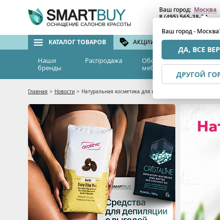
Ваш город:
Москва
8 (495) 565-38-74
8 (800) 775-82-76
(бе
ОСНАЩЕНИЕ САЛОНОВ КРАСОТЫ
Ваш город - Москва
КАТАЛОГ ТОВАРОВ
АКЦИИ И СКИДКИ
БРЕ
ДА, ВСЕ ВЕ
Наши
Распродажа
Оборудование и
Эс
бренды
мебель
м
ДРУГОЙ ГО
Главная
>
Новости
>
Натуральная косметика для волос Happy Anne со скидк