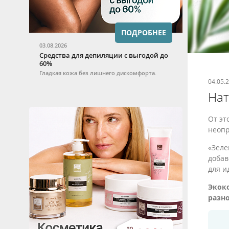
ПОДРОБНЕЕ
03.08.2026
Средства для депиляции с выгодой до
60%
Гладкая кожа без лишнего дискомфорта.
04.05.
Нат
От эт
неопр
«Зеле
добав
для и
Экоко
разно