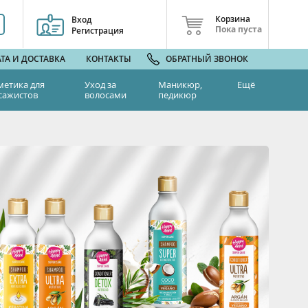
Корзина
Вход
Пока пуста
Регистрация
ТА И ДОСТАВКА
КОНТАКТЫ
ОБРАТНЫЙ ЗВОНОК
метика для
Уход за
Маникюр,
Ещё
сажистов
волосами
педикюр