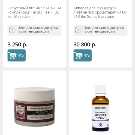
Феруловый пилинг с АНА-РНА
Аппарат для процедур RF
комплексом "Ferulic Peel+" 30
лифтинга и хромотерапии OK
мл, Mesoderm
018 Bio Sonic, Gezatone
Цена для салона доступна
Цена для салона доступна
после
авторизации
после
авторизации
3 250 р.
30 800 р.
КУПИТЬ
КУПИТЬ