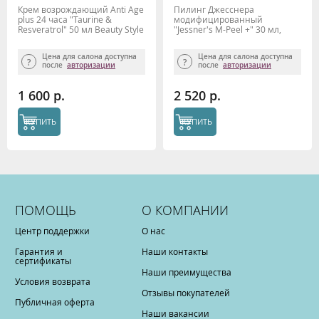
Крем возрождающий Anti Age
Пилинг Джесснера
plus 24 часа "Taurine &
модифицированный
Resveratrol" 50 мл Beauty Style
"Jessner's M-Peel +" 30 мл,
Mesoderm
Цена для салона доступна
Цена для салона доступна
после
авторизации
после
авторизации
1 600 р.
2 520 р.
КУПИТЬ
КУПИТЬ
ПОМОЩЬ
О КОМПАНИИ
Центр поддержки
О нас
Гарантия и
Наши контакты
сертификаты
Наши преимущества
Условия возврата
Отзывы покупателей
Публичная оферта
Наши вакансии