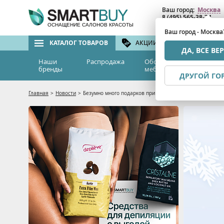
Ваш город:
Москва
8 (495) 565-38-74
8 (800) 775-82-76
(бе
ОСНАЩЕНИЕ САЛОНОВ КРАСОТЫ
Ваш город - Москва
КАТАЛОГ ТОВАРОВ
АКЦИИ И СКИДКИ
БРЕ
ДА, ВСЕ ВЕ
Наши
Распродажа
Оборудование и
Эс
бренды
мебель
м
ДРУГОЙ ГО
Главная
>
Новости
>
Безумно много подарков при покупке протоколов Beauty