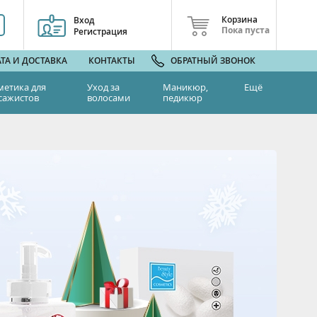
Корзина
Вход
Пока пуста
Регистрация
ТА И ДОСТАВКА
КОНТАКТЫ
ОБРАТНЫЙ ЗВОНОК
метика для
Уход за
Маникюр,
Ещё
сажистов
волосами
педикюр