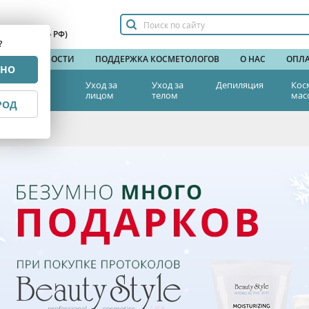
сплатный по РФ)
?
НДЫ
НОВОСТИ
ПОДДЕРЖКА КОСМЕТОЛОГОВ
О НАС
ОПЛА
РНО
тетическая
Уход за
Уход за
Депиляция
Кос
едицина
лицом
телом
мас
РОД
 Style