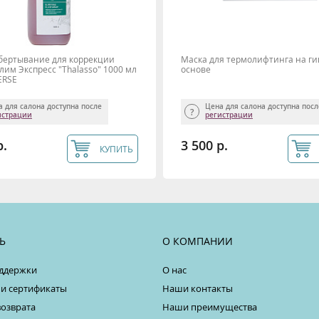
ертывание для коррекции
Маска для термолифтинга на ги
лим Экспресс "Thalasso" 1000 мл
основе
ERSE
а для салона доступна после
Цена для салона доступна пос
истрации
регистрации
р.
3 500 р.
КУПИТЬ
Ь
О КОМПАНИИ
ддержки
О нас
 и сертификаты
Наши контакты
возврата
Наши преимущества