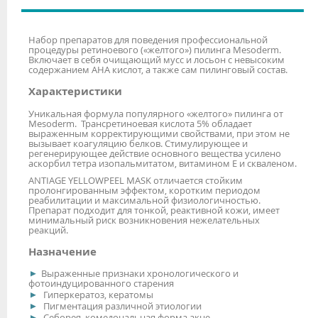
Набор препаратов для поведения профессиональной
процедуры ретиноевого («желтого») пилинга Mesoderm.
Включает в себя очищающий мусс и лосьон с невысоким
содержанием АНА кислот, а также сам пилинговый состав.
Характеристики
Уникальная формула популярного «желтого» пилинга от
Mesoderm. Трансретиноевая кислота 5% обладает
выраженным корректирующими свойствами, при этом не
вызывает коагуляцию белков. Стимулирующее и
регенерирующее действие основного вещества усилено
аскорбил тетра изопальмитатом, витамином Е и скваленом.
ANTIAGE YELLOWPEEL MASK отличается стойким
пролонгированным эффектом, коротким периодом
реабилитации и максимальной физиологичностью.
Препарат подходит для тонкой, реактивной кожи, имеет
минимальный риск возникновения нежелательных
реакций.
Назначение
Выраженные признаки хронологического и
фотоиндуцированного старения
Гиперкератоз, кератомы
Пигментация различной этиологии
Себорея, комедональная форма акне