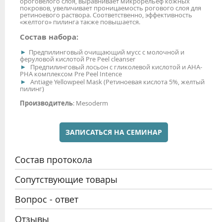
ороговелого слоя, выравнивает микрорельеф кожных
покровов, увеличивает проницаемость рогового слоя для
ретиноевого раствора. Соответственно, эффективность
«желтого» пилинга также повышается.
Состав набора:
Предпилинговый очищающий мусс с молочной и
феруловой кислотой Pre Peel cleanser
Предпилинговый лосьон с гликолевой кислотой и АНА-
РНА комплексом Pre Peel Intence
Antiage Yellowpeel Mask (Ретиноевая кислота 5%, желтый
пилинг)
Производитель
: Mesoderm
ЗАПИСАТЬСЯ НА СЕМИНАР
Состав протокола
Сопутствующие товары
Вопрос - ответ
Отзывы