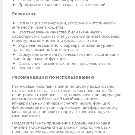
Профилактика ранних возрастных изменений
Результат
Стимуляция регенерации, ускорение митотической
активности кератиноцитов
Восстановление качества, биомеханических
характеристик кожи за счет ускорения синтеза основных
структурных компонентов дермального слоя
Укрепление защитного барьера, снижение уровня
трансэпидермальной потери влаги
Стимулирование ангиогенеза, питания, оксигенации
тканей, дренажной функции
Осветление пигментных пятен, профилактика их
возникновения
Рекомендации по использованию
Ретиноевый «желтый» пилинг по своему воздействию
отличается от остальных химических препаратов. Он
пенетрирует в глубокие слои, стимулируя пролиферацию
кератиноцитов базальной мембраны, синтез
эпидермальных липидов и синтетическую функцию
фибробластов изнутри, нормализует дифференцировку
меланоцитов, приводит в норму секрецию продукта
сальных желез.
Предварительное применение в домашнем уходе в
течение 1-2-х недель специальных предпилинговых
препаратов Мезодрем освобождает эпидермис от