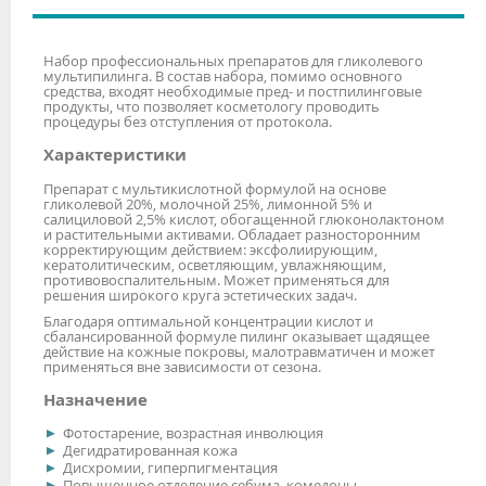
Набор профессиональных препаратов для гликолевого
мультипилинга. В состав набора, помимо основного
средства, входят необходимые пред- и постпилинговые
продукты, что позволяет косметологу проводить
процедуры без отступления от протокола.
Характеристики
Препарат с мультикислотной формулой на основе
гликолевой 20%, молочной 25%, лимонной 5% и
салициловой 2,5% кислот, обогащенной глюконолактоном
и растительными активами. Обладает разносторонним
корректирующим действием: эксфолиирующим,
кератолитическим, осветляющим, увлажняющим,
противовоспалительным. Может применяться для
решения широкого круга эстетических задач.
Благодаря оптимальной концентрации кислот и
сбалансированной формуле пилинг оказывает щадящее
действие на кожные покровы, малотравматичен и может
применяться вне зависимости от сезона.
Назначение
Фотостарение, возрастная инволюция
Дегидратированная кожа
Дисхромии, гиперпигментация
Повышенное отделение себума, комедоны