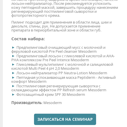
лосьон-нейтрализатор. После рекомендуется успокоить
кожу пептидной маской, завершить процедуру нанесением
регенерирующей постпилинговой сыворотки и
фотопротекторного крема.
Пилинг подходит для применения в области лица, шеи и
декольте, спины, рук. Не допускается применение
препарата в периорбитальной зоне и области губ.
Состав набора:
Предпилинговый очищающий мусс с молочной и
феруловой кислотой Pre Peel cleanser Mesoderm
Предпилинговый лосьон с гликолевой кислотой и АНА-
РНА комплексом Pre Peel Intence Mesoderm
Гликолевый мультипилинг с молочной и салициловой
кислотой Multi Peel 4 рН 2,0 Mesoderm
Лосьон-нейтрализатор PP Neutra-Lotion Mesoderm
Пептидная успокаивающая маска Peptiderm - Активный
комфорт Mesoderm
Постпилинговая регенерирующая сыворотка с
охлаждающим эффектом PP Refresh serum Mesoderm
Фотозащитный крем SPF 30 Mesoderm
Производитель
: Mesoderm
ЗАПИСАТЬСЯ НА СЕМИНАР