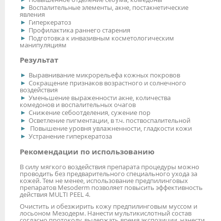
Воспалительные элементы, акне, постакнетические
явления
Гиперкератоз
Профилактика раннего старения
Подготовка к инвазивным косметологическим
манипуляциям
Результат
Выравнивание микрорельефа кожных покровов
Сокращение признаков возрастного и солнечного
воздействия
Уменьшение выраженности акне, количества
комедонов и воспалительных очагов
Снижение себоотделения, сужение пор
Осветление пигментации, в т.ч. поствоспалительной
Повышение уровня увлажненности, гладкости кожи
Устранение гиперкератоза
Рекомендации по использованию
В силу мягкого воздействия препарата процедуры можно
проводить без предварительного специального ухода за
кожей. Тем не менее, использование предпилинговых
препаратов Mesoderm позволяет повысить эффективность
действия MULTI PEEL 4.
Очистить и обезжирить кожу предпилинговым муссом и
лосьоном Мезодерм. Нанести мультикислотный состав
согласно протоколу, выдержать время экспозиции, нанести