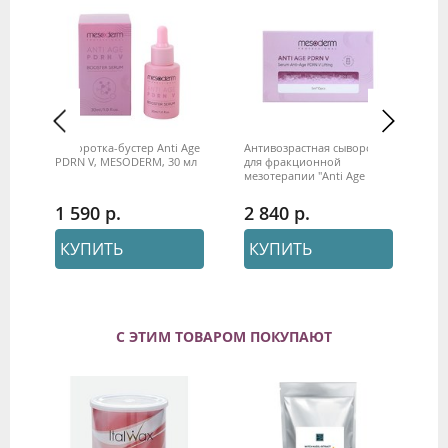
Сыворотка-бустер Anti Age
Антивозрастная сыворотка
Ло
й
PDRN V, MESODERM, 30 мл
для фракционной
Ne
мезотерапии "Anti Age
Me
PDRN V" 5мл*10шт.
MESODERM
1 590
2 840
1
КУПИТЬ
КУПИТЬ
С ЭТИМ ТОВАРОМ ПОКУПАЮТ