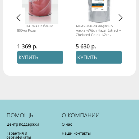
я
Воск ITALWAX в банке
Альгинатная лифтинг-
Ал
800мл Роза
маска «Witch Hazel Extract +
мас
Chelated Gold» 1,2кг ,
кг
Beauty Style
ан
1 369
5 630
5
КУПИТЬ
КУПИТЬ
ПОМОЩЬ
О КОМПАНИИ
Центр поддержки
О нас
Гарантия и
Наши контакты
сертификаты