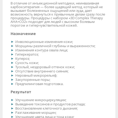
В отличие от инъекционной методики, неинвазивная
карбокситерапия — более щадящий метод, который не
вызывает болезненных ощущений или зуда, дает
возможность вернуться к привычным делам сразу после
процедуры. Процедуры с набором «3D Complex Therapy
AHA+CO2» подходят для людей с высоким болевым
порогом и гиперчувствительной кожей.
Назначение
Инволюционные изменения кожи;
Морщины различной глубины и выраженности;
Изменения контура овала лица;
Гиперкератоз;
Купероз;
Сухость кожи;
Тусклый, нездоровый оттенок кожи;
Отсутствие внутреннего сияния;
Неровный микрорельеф;
Закупоренные поры;
Предпилинговая подготовка.
Результат
Улучшение микроциркуляции;
Выведение токсинов и продуктов распада;
Восстановление клеточного дыхания;
Разглаживание морщин;
Улучшение цвета лица и тона кожи;