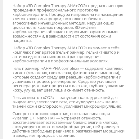
Набор «3D Complex Therapy AHA+CO2» предназначен для
проведения профессионального протокола
карбокситерапии. Процедура направлена на насыщение
клеток кожи кислородом, позволяет избежать
агрессивных инъекционных методик, нарушающих
целостность кожных покровов. 3D-лифтинг
карбокситерапия обладает широкими вариативными
возможностями, в зависимости от состояния кожи
пациента.
Набор «3D Complex Therapy AHA+CO2» включает в себя
комплекс препаратов (гель-праймер, гель-активатор и
антиоксидантная сыворотка) для проведения
карбокситерапии в профессиональных условиях.
Гель праймер «АНА-РНА complex» — содержит комплекс
кислот (молочная, гликолевая, фитиновая и лимонная),
которые создают среду для реакции карбокситерапии и
усиливают процесс регенерации. Средство усиливает
регенерационные процессы в клетках, глубоко увлажняет
кожу, улучшает цвет лица и снимает отечность.
Гель активатор «СО2» — запускает каскад реакций для
выделения углекислого газа, стимулирует насыщение
тканей кожи кислородом, усиливает микроциркуляцию.
Сыворотка антиоксидантная, восстанавливающая
«Vitamin E + Nano HA» — устраняет отечность,
восстанавливает естественный баланс влаги в клетках,
стимулирует крово- и лимфообращение, нейтрализует
действие свободных радикалов, разглаживает морщинки
и замедляет процессы старения.