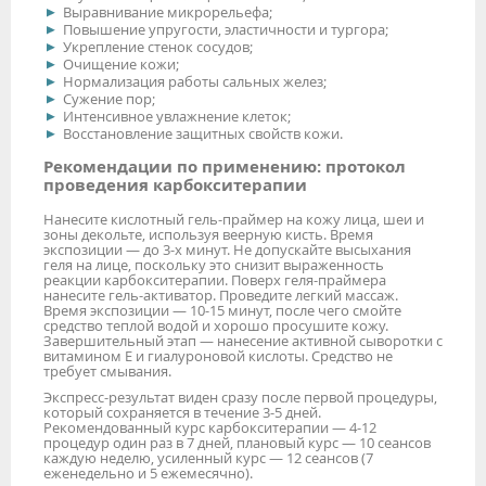
Выравнивание микрорельефа;
Повышение упругости, эластичности и тургора;
Укрепление стенок сосудов;
Очищение кожи;
Нормализация работы сальных желез;
Сужение пор;
Интенсивное увлажнение клеток;
Восстановление защитных свойств кожи.
Рекомендации по применению: протокол
проведения карбокситерапии
Нанесите кислотный гель-праймер на кожу лица, шеи и
зоны декольте, используя веерную кисть. Время
экспозиции — до 3-х минут. Не допускайте высыхания
геля на лице, поскольку это снизит выраженность
реакции карбокситерапии. Поверх геля-праймера
нанесите гель-активатор. Проведите легкий массаж.
Время экспозиции — 10-15 минут, после чего смойте
средство теплой водой и хорошо просушите кожу.
Завершительный этап — нанесение активной сыворотки с
витамином Е и гиалуроновой кислоты. Средство не
требует смывания.
Экспресс-результат виден сразу после первой процедуры,
который сохраняется в течение 3-5 дней.
Рекомендованный курс карбокситерапии — 4-12
процедур один раз в 7 дней, плановый курс — 10 сеансов
каждую неделю, усиленный курс — 12 сеансов (7
еженедельно и 5 ежемесячно).