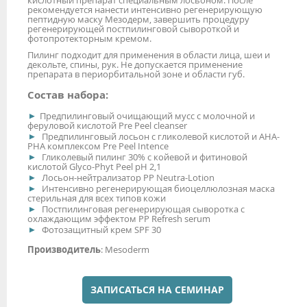
рекомендуется нанести интенсивно регенерирующую
пептидную маску Мезодерм, завершить процедуру
регенерирующей постпилинговой сывороткой и
фотопротекторным кремом.
Пилинг подходит для применения в области лица, шеи и
декольте, спины, рук. Не допускается применение
препарата в периорбитальной зоне и области губ.
Состав набора:
Предпилинговый очищающий мусс с молочной и
феруловой кислотой Pre Peel cleanser
Предпилинговый лосьон с гликолевой кислотой и АНА-
РНА комплексом Pre Peel Intence
Гликолевый пилинг 30% с койевой и фитиновой
кислотой Glyco-Phyt Peel рН 2,1
Лосьон-нейтрализатор PP Neutra-Lotion
Интенсивно регенерирующая биоцеллюлозная маска
стерильная для всех типов кожи
Постпилинговая регенерирующая сыворотка с
охлаждающим эффектом PP Refresh serum
Фотозащитный крем SPF 30
Производитель
: Mesoderm
ЗАПИСАТЬСЯ НА СЕМИНАР