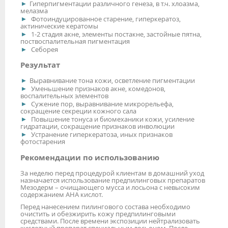
Гиперпигментации различного генеза, в т.ч. хлоазма,
мелазма
Фотоиндуцированное старение, гиперкератоз,
актинические кератомы
1-2 стадия акне, элементы постакне, застойные пятна,
поствоспалительная пигментация
Себорея
Результат
Выравнивание тона кожи, осветление пигментации
Уменьшение признаков акне, комедонов,
воспалительных элементов
Сужение пор, выравнивание микрорельефа,
сокращение секреции кожного сала
Повышение тонуса и биомеханики кожи, усиление
гидратации, сокращение признаков инволюции
Устранение гиперкератоза, иных признаков
фотостарения
Рекомендации по использованию
За неделю перед процедурой клиентам в домашний уход
назначается использование предпилинговых препаратов
Мезодерм – очищающего мусса и лосьона с невысоким
содержанием АНА кислот.
Перед нанесением пилингового состава необходимо
очистить и обезжирить кожу предпилинговыми
средствами. После времени экспозиции нейтрализовать
кислотный препарат специальным лосьоном. После