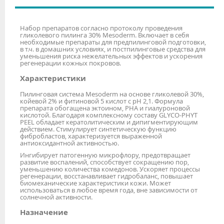
Набор препаратов согласно протоколу проведения
гликолевого пилинга 30% Mesoderm. Включает в себя
необходимые препараты для предпилинговой подготовки,
в т.ч. в домашних условиях, и постпилинговые средства для
уменьшения риска нежелательных эффектов и ускорения
регенерации кожных покровов.
Характеристики
Пилинговая система Mesoderm на основе гликолевой 30%,
койевой 2% и фитиновой 5 кислот с рН 2,1. Формула
препарата обогащена эктоином, РНА и гиалуроновой
кислотой. Благодаря комплексному составу GLYCO-PHYT
PEEL обладает кератолитическим и дипигментирующим
действием. Стимулирует синтетическую функцию
фибробластов, характеризуется выраженной
антиоксидантной активностью.
Ингибирует патогенную микрофлору, предотвращает
развитие воспалений, способствует сокращению пор,
уменьшению количества комедонов. Ускоряет процессы
регенерации, восстанавливает гидробаланс, повышает
биомеханические характеристики кожи. Может
использоваться в любое время года, вне зависимости от
солнечной активности.
Назначение