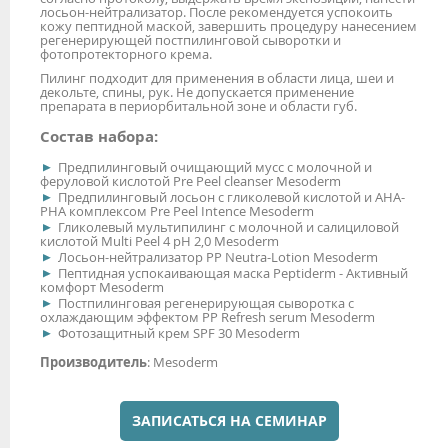
лосьон-нейтрализатор. После рекомендуется успокоить
кожу пептидной маской, завершить процедуру нанесением
регенерирующей постпилинговой сыворотки и
фотопротекторного крема.
Пилинг подходит для применения в области лица, шеи и
декольте, спины, рук. Не допускается применение
препарата в периорбитальной зоне и области губ.
Состав набора:
Предпилинговый очищающий мусс с молочной и
феруловой кислотой Pre Peel cleanser Mesoderm
Предпилинговый лосьон с гликолевой кислотой и АНА-
РНА комплексом Pre Peel Intence Mesoderm
Гликолевый мультипилинг с молочной и салициловой
кислотой Multi Peel 4 рН 2,0 Mesoderm
Лосьон-нейтрализатор PP Neutra-Lotion Mesoderm
Пептидная успокаивающая маска Peptiderm - Активный
комфорт Mesoderm
Постпилинговая регенерирующая сыворотка с
охлаждающим эффектом PP Refresh serum Mesoderm
Фотозащитный крем SPF 30 Mesoderm
Производитель
: Mesoderm
ЗАПИСАТЬСЯ НА СЕМИНАР