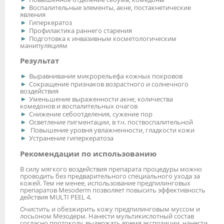
Воспалительные элементы, акне, постакнетические
явления
Гиперкератоз
Профилактика раннего старения
Подготовка к инвазивным косметологическим
манипуляциям
Результат
Выравнивание микрорельефа кожных покровов
Сокращение признаков возрастного и солнечного
воздействия
Уменьшение выраженности акне, количества
комедонов и воспалительных очагов
Снижение себоотделения, сужение пор
Осветление пигментации, в т.ч. поствоспалительной
Повышение уровня увлажненности, гладкости кожи
Устранение гиперкератоза
Рекомендации по использованию
В силу мягкого воздействия препарата процедуры можно
проводить без предварительного специального ухода за
кожей. Тем не менее, использование предпилинговых
препаратов Mesoderm позволяет повысить эффективность
действия MULTI PEEL 4.
Очистить и обезжирить кожу предпилинговым муссом и
лосьоном Мезодерм. Нанести мультикислотный состав
согласно протоколу, выдержать время экспозиции, нанести