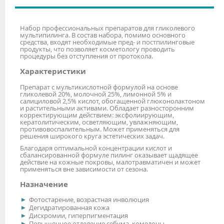
Набор профессиональных препаратов для гликолевого
мультипилинга. В состав набора, помимо основного
средства, входят необходимые пред- и постпилинговые
продукты, что позволяет косметологу проводить
процедуры без отступления от протокола.
Характеристики
Препарат с мультикислотной формулой на основе
гликолевой 20%, молочной 25%, лимонной 5% и
салициловой 2,5% кислот, обогащенной глюконолактоном
и растительными активами. Обладает разносторонним
корректирующим действием: эксфолиирующим,
кератолитическим, осветляющим, увлажняющим,
противовоспалительным. Может применяться для
решения широкого круга эстетических задач.
Благодаря оптимальной концентрации кислот и
сбалансированной формуле пилинг оказывает щадящее
действие на кожные покровы, малотравматичен и может
применяться вне зависимости от сезона.
Назначение
Фотостарение, возрастная инволюция
Дегидратированная кожа
Дисхромии, гиперпигментация
Повышенное отделение себума, комедоны