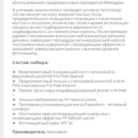
использованием предпилинговых препаратов Мезодерм.
В условиях салона пилинг проводят согласно протоколу:
состав наносят на кожу веерной кистью после
предварительного очищения и тонизации с кислотными
муссом и лосьоном. Количество слоев и время экспликации
каждого из них подбираются в зависимости от
индивидуального состояния кожи клиента. После препарат
удаляют смоченными в лосьоне-нейтрализаторе ватными
дисками, завершают процедуру регенерирующей маской,
постпилинговой сывороткой с охлаждающим эффектом и
закрывают завершающим кремом с высоким уровнем
фотозащиты.
Состав набора:
Предпилинговый очищающий мусс с молочной и
феруловой кислотой Pre Peel cleanser
Предпилинговый лосьон с гликолевой кислотой и АНА-
РНА комплексом Pre Peel Intence
Пилинг Джесснера модифицированный Jessner's M-Peel
+
Лосьон-нейтрализатор PP Neutra-Lotion
Пептидная успокаивающая маска Peptiderm - Активный
комфорт
Постпилинговая регенерирующая сыворотка с
охлаждающим эффектом PP Refresh serum
Фотозащитный крем SPF 30
Производитель
: Mesoderm