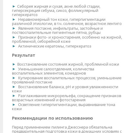
Себорея жирная и сухая, акне любой стадии,
гиперсекреция себума, сикоз, фолликулярный
гиперкератоз
Неравномерный тон кожи, гиперпигментации
различной этиологии, в т.ч. солнечное, возрастное лентиго
Явления постакне, инфильтраты, застойные и
поствоспалительные пигментные пятна, рубцы
Признаки фото- и хроностарения, особенно на жирной,
проблемной, себорейной коже
Актинические кератомы, гиперкератоз
Результат
Восстановление состояния жирной, проблемной кожи
Уменьшение салоотделения, количества
воспалительных элементов, комедонов
Купирование воспалительных процессов, уменьшение
проявлений постакне
Восстановление баланса, рН и уровня увлажненности
кожи
Разглаживание микрорельефа, сокращение признаков
возрастных изменений и фотостарения
Осветление гиперпигментации, выравнивание тона
кожи
Рекомендации по использованию
Перед применением пилинга Джесснера обязательна
предварительная подготовка кожи в домашних условиях с