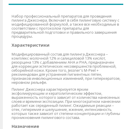
Набор профессиональный препаратов для проведения
пилинга Джесснера. Включает в себя пилинговую систему с
модифицированной формулой, а также все необходимые в
соответствии с протоколом препараты для
предварительной подготовки и правильного завершения
процедуры.
Характеристики
Модифицированный состав для пилинга Джесснера –
комплекс молочной 12% и салициловой 13% кислот,
резорцина 13% с добавлением АНА и РНА, предназначен
для коррекции эстетических несовершенств проблемной,
себорейной кожи. Кроме того, Jessner's M-Peel +
рекомендован для устранения пигментных пятен,
признаков инволюционных изменений, при гиперкератозе,
неровном рельефе.
Пилинг Джесснера характеризуется ярким
эксфолиирующим и кератолитическим эффектом,
выраженность которого зависит от количества нанесенных
слоев и времени экспозиции. При многократном нанесении
работает как серединный пилинг. Ожидаемые реакции –
отек, гиперемия и шелушение, жжение, интенсивность
которых также зависит от степени концентрации и глубины
проникновения пилингового состава.
Назначение