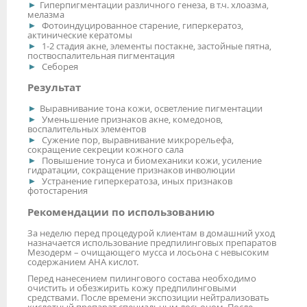
Гиперпигментации различного генеза, в т.ч. хлоазма,
мелазма
Фотоиндуцированное старение, гиперкератоз,
актинические кератомы
1-2 стадия акне, элементы постакне, застойные пятна,
поствоспалительная пигментация
Себорея
Результат
Выравнивание тона кожи, осветление пигментации
Уменьшение признаков акне, комедонов,
воспалительных элементов
Сужение пор, выравнивание микрорельефа,
сокращение секреции кожного сала
Повышение тонуса и биомеханики кожи, усиление
гидратации, сокращение признаков инволюции
Устранение гиперкератоза, иных признаков
фотостарения
Рекомендации по использованию
За неделю перед процедурой клиентам в домашний уход
назначается использование предпилинговых препаратов
Мезодерм – очищающего мусса и лосьона с невысоким
содержанием АНА кислот.
Перед нанесением пилингового состава необходимо
очистить и обезжирить кожу предпилинговыми
средствами. После времени экспозиции нейтрализовать
кислотный препарат специальным лосьоном. После