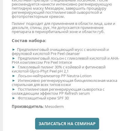
рекомендуется нанести интенсивно регенерирующую
пептидную маску Мезодерм, завершить процедуру
регенерирующей постпилинговой сывороткой и
фотопротекторным кремом.
Пилинг подходит для применения в области лица, шеи и
декольте, спины, рук. Не допускается применение
препарата в периорбитальной зоне и области губ.
Состав набора:
Предпилинговый очищающий мусс с молочной и
феруловой кислотой Pre Peel cleanser
Предпилинговый лосьон с гликолевой кислотой и АНА-
РНА комплексом Pre Peel Intence
Гликолевый пилинг 30% с койевой и фитиновой
кислотой Glyco-Phyt Peel рН 2,1
Лосьон-нейтрализатор PP Neutra-Lotion
Интенсивно регенерирующая биоцеллюлозная маска
стерильная для всех типов кожи
Постпилинговая регенерирующая сыворотка с
охлаждающим эффектом PP Refresh serum
Фотозащитный крем SPF 30
Производитель
: Mesoderm
ЗАПИСАТЬСЯ НА СЕМИНАР