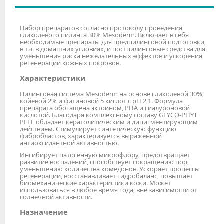
Набор препаратов согласно протоколу проведения
гликолевого пилинга 30% Mesoderm. Включает в себя
необходимые препараты для предпилинговой подготовки,
в т.ч. в домашних условиях, и постпилинговые средства для
уменьшения риска нежелательных эффектов и ускорения
регенерации кожных покровов.
Характеристики
Пилинговая система Mesoderm на основе гликолевой 30%,
койевой 2% и фитиновой 5 кислот с рН 2,1. Формула
препарата обогащена эктоином, РНА и гиалуроновой
кислотой. Благодаря комплексному составу GLYCO-PHYT
PEEL обладает кератолитическим и дипигментирующим
действием. Стимулирует синтетическую функцию
фибробластов, характеризуется выраженной
антиоксидантной активностью.
Ингибирует патогенную микрофлору, предотвращает
развитие воспалений, способствует сокращению пор,
уменьшению количества комедонов. Ускоряет процессы
регенерации, восстанавливает гидробаланс, повышает
биомеханические характеристики кожи. Может
использоваться в любое время года, вне зависимости от
солнечной активности.
Назначение