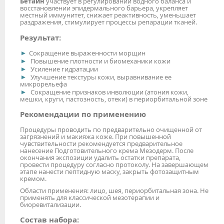
Бетаин
участвует в регулировании водного баланса и
восстановлении эпидермального барьера, укрепляет
местный иммунитет, снижает реактивность, уменьшает
раздражения, стимулирует процессы репарации тканей.
Результат:
Сокращение выраженности морщин
Повышение плотности и биомеханики кожи
Усиление гидратации
Улучшение текстуры кожи, выравнивание ее
микрорельефа
Сокращение признаков инволюции (атония кожи,
мешки, круги, пастозность, отеки) в периорбитальной зоне
Рекомендации по применению
Процедуры проводить по предварительно очищенной от
загрязнений и макияжа коже. При повышенной
чувствительности рекомендуется предварительное
нанесение Подготовительного крема Мезодерм. После
окончания экспозиции удалить остатки препарата,
провести процедуру согласно протоколу. На завершающем
этапе нанести пептидную маску, закрыть фотозащитным
кремом.
Области применения: лицо, шея, периорбитальная зона. Не
применять для классической мезотерапии и
биоревитализации.
Состав набора: