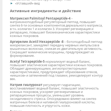
«Уставший» вид
Активные ингредиенты и действие
Матриксил Palmitoyl Pentapeptide-4
–
матрикиноподобный регуляторный пептид, повышает
синтез 6-ти основных компонентов дермального матрикса,
в т.ч. коллаген 1 и коллаген 3. Ускоряет регенерация и
репарацию, повышает биомеханические характеристики
кожных покровов.
Аргирелин Acetil Hexapeptide -8
– ботоподобный пептид-
миорелаксант, замедляет передачу нервных импульсов в
мышечных волокнах, снижая их двигательную активность.
Сокращает мимические морщины, предупреждает их
формирование.
Acetyl Tetrapeptide-5
нормализует водный баланс,
повышает эластические характеристики кожных покровов.
Обладает дренирующими, ангиопротекторными
характеристиками, предупреждает образование отеков,
«мешков» и затемнений под глазами, ремоделирует контур
век.
Натрия гиалуронат
регулирует гидратацию,
восстанавливает водный баланс, повышает эластичность
кожных покровов, ускоряет регенеративные и
репарационные процессы, уменьшает уровень
оксидативного стресса. Опосредовано влияет на синтез
матричных белков и нативной гиалуроновой кислоты,
повышая плотность и упругость кожи.