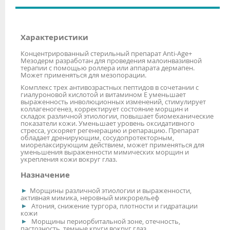
Характеристики
Концентрированный стерильный препарат Anti-Age+
Мезодерм разработан для проведения малоинвазивной
терапии с помощью роллера или аппарата дермапен.
Может применяться для мезопорации.
Комплекс трех антивозрастных пептидов в сочетании с
гиалуроновой кислотой и витамином Е уменьшает
выраженность инволюционных изменений, стимулирует
коллагеногенез, корректирует состояние морщин и
складок различной этиологии, повышает биомеханические
показатели кожи. Уменьшает уровень оксидативного
стресса, ускоряет регенерацию и репарацию. Препарат
обладает дренирующим, сосудопротекторным,
миорелаксирующим действием, может применяться для
уменьшения выраженности мимических морщин и
укрепления кожи вокруг глаз.
Назначение
Морщины различной этиологии и выраженности,
активная мимика, неровный микрорельеф
Атония, снижение тургора, плотности и гидратации
кожи
Морщины периорбитальной зоне, отечность,
пастозность, темные круги вокруг глаз