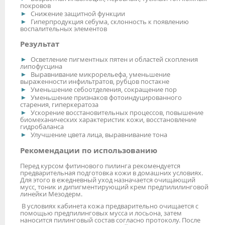
покровов
Снижение защитной функции
Гиперпродукция себума, склонность к появлению
воспалительных элементов
Результат
Осветление пигментных пятен и областей скопления
липофусцина
Выравнивание микрорельефа, уменьшение
выраженности инфильтратов, рубцов постакне
Уменьшение себоотделения, сокращение пор
Уменьшение признаков фотоиндуцированного
старения, гиперкератоза
Ускорение восстановительных процессов, повышение
биомеханических характеристик кожи, восстановление
гидробаланса
Улучшение цвета лица, выравнивание тона
Рекомендации по использованию
Перед курсом фитинового пилинга рекомендуется
предварительная подготовка кожи в домашних условиях.
Для этого в ежедневный уход назначается очищающий
мусс, тоник и дипигментирующий крем предпилилинговой
линейки Мезодерм.
В условиях кабинета кожа предварительно очищается с
помощью предпилинговых мусса и лосьона, затем
наносится пилинговый состав согласно протоколу. После