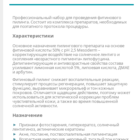
Профессиональный набор для проведения фитинового
пилинга. Состоит из комплекса препаратов, необходимых
для поэтапного протокола процедуры.
Характеристики
Основное назначение пилингового препарата на основе
фитиновой кислоты 50% с рН 2,5 Mesoderm –
корректирующее воздействие на солнечное лентиго и
скопления «возрастного пигмента» липофусцина.
Депигментирующие и антивозрастные свойства состава
усиливают лимонная кислотой 5%, липоевая кислота, ДМАЕ
и арбутин.
Фитиновый пилинг снижает воспалительные реакции,
стимулирует процессы регенерации, повышает защитную
функцию, выравнивает микрорельеф и тон кожных
покровов. Отличается щадящим действием, поэтому может
использоваться для эстетической коррекции проблем
чувстивтельной кожи, а также во время повышенной
солнечной активности.
Назначение
Признаки фотостарения, гиперкератоз, солнечный
лентигиноз, актинические кератомы
Акне, постакне, поствоспалительная пигментация
Возрастная инволюция, неровный, тусклый тон кожных