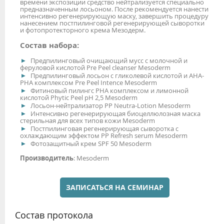
времени экспозиции средство нейтрализуется специально
предназначенным лосьоном. После рекомендуется нанести
интенсивно регенерирующую маску, завершить процедуру
нанесением постпилинговой регенерирующей сыворотки
и фотопротекторного крема Мезодерм.
Состав набора:
Предпилинговый очищающий мусс с молочной и
феруловой кислотой Pre Peel cleanser Mesoderm
Предпилинговый лосьон с гликолевой кислотой и АНА-
РНА комплексом Pre Peel Intence Mesoderm
Фитиновый пилингс РНА комплексом и лимонной
кислотой Phytic Peel рН 2,5 Mesoderm
Лосьон-нейтрализатор PP Neutra-Lotion Mesoderm
Интенсивно регенерирующая биоцеллюлозная маска
стерильная для всех типов кожи Mesoderm
Постпилинговая регенерирующая сыворотка с
охлаждающим эффектом PP Refresh serum Mesoderm
Фотозащитный крем SPF 50 Mesoderm
Производитель
: Mesoderm
ЗАПИСАТЬСЯ НА СЕМИНАР
Состав протокола