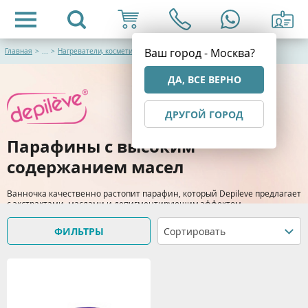
Ваш город - Москва?
Главная
>
...
>
Нагреватели, косметика и средства для парафинотерапии
ДА, ВСЕ ВЕРНО
ДРУГОЙ ГОРОД
Парафины с высоким
содержанием масел
Ванночка качественно растопит парафин, который Depileve предлагает
с экстрактами, маслами и депигментирующим эффектом.
ФИЛЬТРЫ
Сортировать
> Подробнее