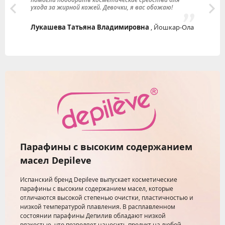
ухода за жирной кожей. Девочки, я вас обожаю!
И
Лукашева Татьяна Владимировна
, Йошкар-Ола
Парафины с высоким содержанием
масел Depileve
Испанский бренд Depileve выпускает косметические
парафины с высоким содержанием масел, которые
отличаются высокой степенью очистки, пластичностью и
низкой температурой плавления. В расплавленном
состоянии парафины Депилив обладают низкой
вязкостью, что позволяет наносить продукт на любой