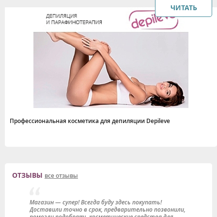
ЧИТАТЬ
Профессиональная косметика для депиляции Depileve
ОТЗЫВЫ
все отзывы
Магазин — супер! Всегда буду здесь покупать!
Н
Доставили точно в срок, предварительно позвонили,
с
помогли подобрать косметические средства для
м