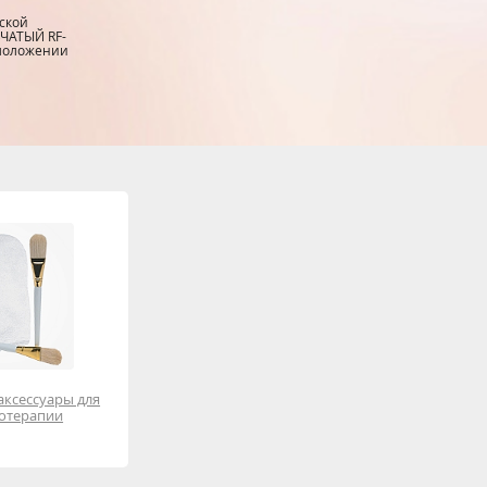
ской
ЧАТЫЙ RF-
омоложении
аксессуары для
отерапии