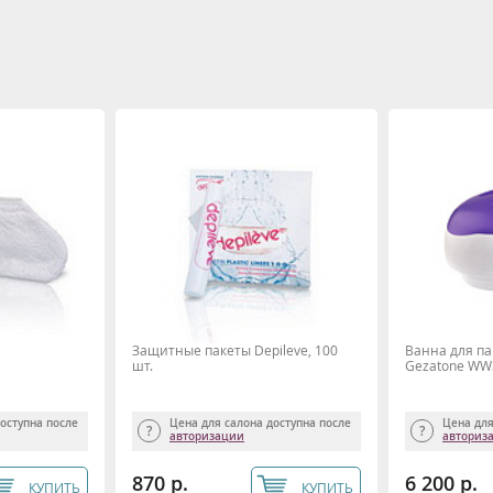
Защитные пакеты Depileve, 100
Ванна для п
шт.
Gezatone WW
доступна после
Цена для салона доступна после
Цена для
авторизации
авториз
870 р.
6 200 р.
КУПИТЬ
КУПИТЬ