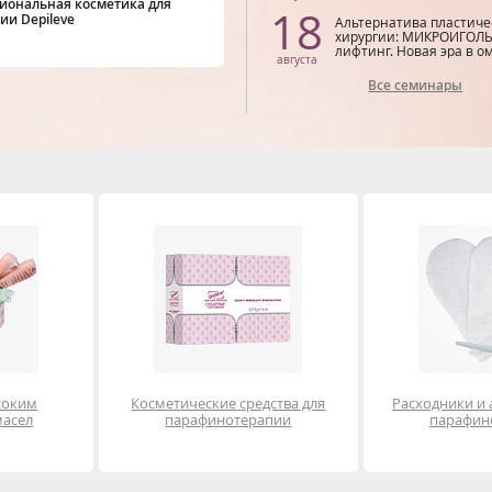
иональная косметика для
18
ии Depileve
Альтернатива пластиче
хирургии: МИКРОИГОЛЬ
лифтинг. Новая эра в 
августа
Все семинары
соким
Косметические средства для
Расходники и 
масел
парафинотерапии
парафин