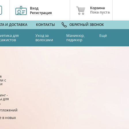
Корзина
Вход
Пока пуста
Регистрация
ТА И ДОСТАВКА
КОНТАКТЫ
ОБРАТНЫЙ ЗВОНОК
метика для
Уход за
Маникюр,
Ещё
сажистов
волосами
педикюр
я
ии с
ми
инг -
ы для
,
отложений
е в новых