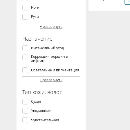
Ноги
Руки
Шея и подбородок
+ развернуть
Назначение
Интенсивный уход
Коррекция морщин и
лифтинг
Осветление и пигментация
Увлажнение и питание
+ развернуть
Удаление огрубевшей кожи
Тип кожи, волос
Сухая
Увядающая
Чувствительная