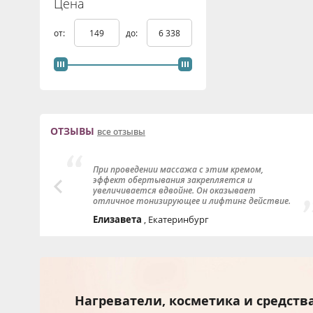
Цена
от:
до:
ОТЗЫВЫ
все отзывы
о она
При проведении массажа с этим кремом,
е 2
эффект обертывания закрепляется и
даже
увеличивается вдвойне. Он оказывает
аню
отличное тонизирующее и лифтинг действие.
чевка
После массажа кожа словно "подтягивается".
Елизавета
, Екатеринбург
Также отлично себя показал в борьбе с
растяжками. Очень экономно расходуется.
Нагреватели, косметика и средств