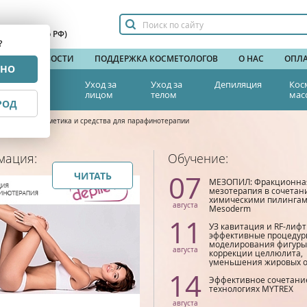
сплатный по РФ)
?
НДЫ
НОВОСТИ
ПОДДЕРЖКА КОСМЕТОЛОГОВ
О НАС
ОПЛА
РНО
тетическая
Уход за
Уход за
Депиляция
Кос
едицина
лицом
телом
мас
РОД
греватели, косметика и средства для парафинотерапии
мация:
Обучение:
07
ЧИТАТЬ
МЕЗОПИЛ: Фракционна
мезотерапия в сочетан
химическими пилинга
августа
Mesoderm
11
УЗ кавитация и RF-лифт
эффективные процедур
моделирования фигуры
августа
коррекции целлюлита,
уменьшения жировых 
14
Эффективное сочетани
технологиях MYTREX
августа