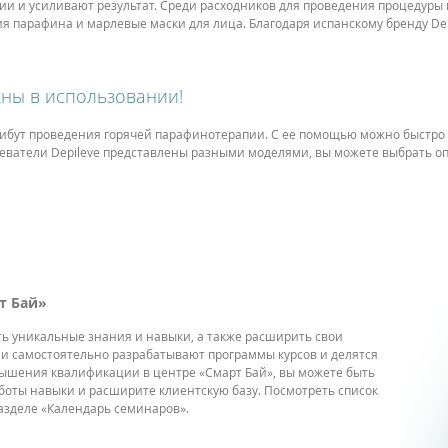
ии и усиливают результат. Среди расходников для проведения процедуры
ия парафина и марлевые маски для лица. Благодаря испанскому бренду D
жны в использовании!
рибут проведения горячей парафинотерапии. С ее помощью можно быстро
греватели Depileve представлены разными моделями, вы можете выбрать 
т Бай»
ть уникальные знания и навыки, а также расширить свои
и самостоятельно разрабатывают программы курсов и делятся
вышения квалификации в центре «Смарт Бай», вы можете быть
боты навыки и расширите клиентскую базу. Посмотреть список
азделе «Календарь семинаров».