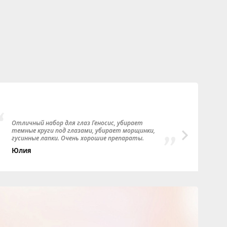
Отличный набор для глаз Геносис, убирает
Прек
темные круги под глазами, убирает морщинки,
чист
гусинные лапки. Очень хорошие препараты.
Тать
Юлия