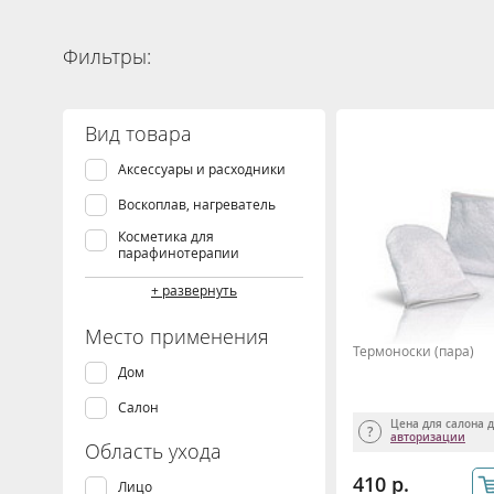
Фильтры:
Вид товара
Аксессуары и расходники
Воскоплав, нагреватель
Косметика для
парафинотерапии
Крем
+ развернуть
Парафины
Место применения
Термоноски (пара)
Пилинг, скраб
Дом
Эмульсия
Салон
Цена для салона 
авторизации
Область ухода
410 р.
Лицо