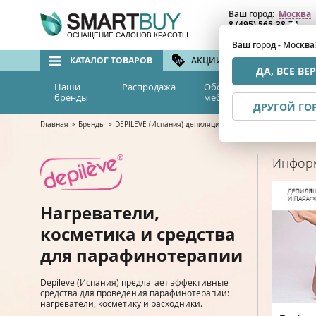
Ваш город:
Москва
8 (495) 565-38-74
8 (800) 775-82-76
(бе
ОСНАЩЕНИЕ САЛОНОВ КРАСОТЫ
Ваш город - Москва
КАТАЛОГ ТОВАРОВ
АКЦИИ И СКИДКИ
БРЕ
ДА, ВСЕ ВЕ
Наши
Распродажа
Оборудование и
Эс
бренды
мебель
м
ДРУГОЙ ГО
Главная
>
Бренды
>
DEPILEVE (Испания) депиляция и парафинотерапия
>
На
Инфор
Нагреватели,
косметика и средства
для парафинотерапии
Depileve (Испания) предлагает эффективные
средства для проведения парафинотерапии:
нагреватели, косметику и расходники.