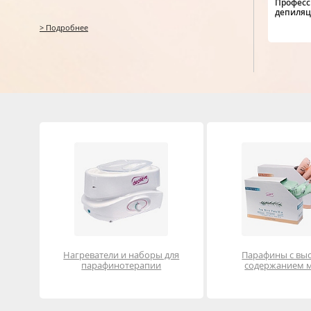
Професс
депиляц
> Подробнее
Нагреватели и наборы для
Парафины с вы
парафинотерапии
содержанием 