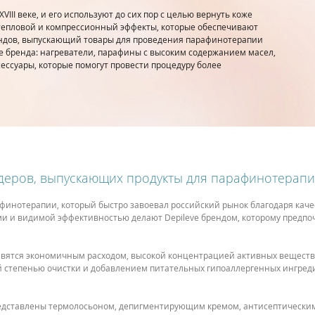
II веке, и его используют до сих пор с целью вернуть коже
 тепловой и компрессионный эффекты, которые обеспечивают
ндов, выпускающий товары для проведения парафинотерапии
ле бренда: нагреватели, парафины с высоким содержанием масел,
ессуары, которые помогут провести процедуру более
лидеров, выпускающих продукты для парафинотерап
финотерапии, который быстро завоевал российский рынок благодаря каче
и и видимой эффективностью делают Depileve брендом, которому предпоч
лавятся экономичным расходом, высокой концентрацией активных веществ
 степенью очистки и добавлением питательных гипоаллергенных ингредие
представлены термолосьоном, депигментирующим кремом, антисептически