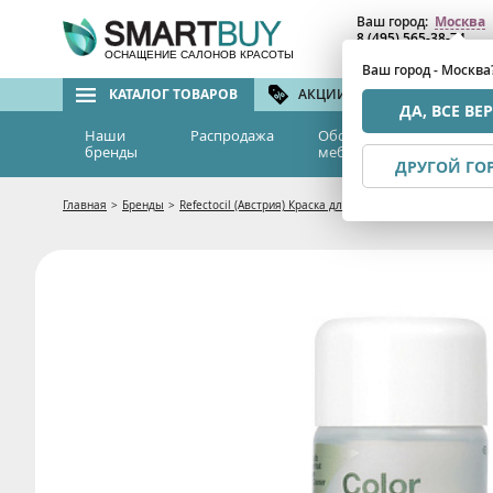
Ваш город:
Москва
8 (495) 565-38-74
8 (800) 775-82-76
(бе
ОСНАЩЕНИЕ САЛОНОВ КРАСОТЫ
Ваш город - Москва
КАТАЛОГ ТОВАРОВ
АКЦИИ И СКИДКИ
БРЕ
ДА, ВСЕ ВЕ
Наши
Распродажа
Оборудование и
Эс
бренды
мебель
м
ДРУГОЙ ГО
Главная
>
Бренды
>
Refectocil (Австрия) Краска для окрашивания бровей и р