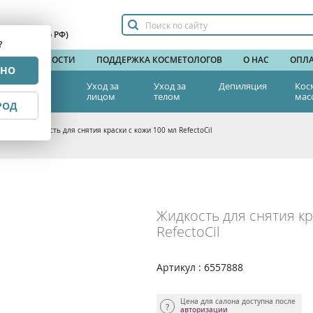
сплатный по РФ)
?
НДЫ
НОВОСТИ
ПОДДЕРЖКА КОСМЕТОЛОГОВ
О НАС
ОПЛА
РНО
тетическая
Уход за
Уход за
Депиляция
Кос
едицина
лицом
телом
мас
РОД
есниц
>
Жидкость для снятия краски с кожи 100 мл RefectoCil
Жидкость для снятия кр
RefectoCil
Артикул : 6557888
Цена для салона доступна после
авторизации