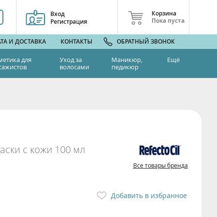
Корзина
Вход
Пока пуста
Регистрация
ТА И ДОСТАВКА
КОНТАКТЫ
ОБРАТНЫЙ ЗВОНОК
метика для
Уход за
Маникюр,
Ещё
сажистов
волосами
педикюр
аски с кожи 100 мл
Все товары бренда
Добавить в избранное