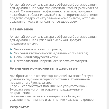
Активный ускоритель загара с эффектом бронзирования
для мужчин X Tan Supertan American Product ухаживает за
кожей. Он повышает эффективность загара, придавая
коже более соблазнительный темно-коричневый оттенок.
Средство содержит натуральные компоненты, которые
увлажняют кожу и наполняют ее здоровьем.
Назначение
Активный ускоритель загара с эффектом бронзирования
для мужчин X Tan СуперТан Американ Продукт
предназначен для:
Увлажнения кожных покровов;
Усиления интенсивности и длительности загара;
Повышения упругости кожи;
Нейтрализации неприятного запаха от солярия.
Активные компоненты и действие
ДГА бронзатор, акселератор Tan Accel TM способствует
усилению глубины загорелого оттенка. Компоненты
продляют стойкость загара.
Кофеин способствует повышению упругости кожи.
Экстракт зеленого чая устраняет раздражения и
покраснения.
Экзотические масла и алоэ-вера способствуют
увлажнению, питанию и смягчению кожных покровов.
Результат