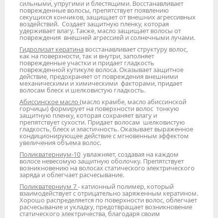
сильными, упругими и блестящими. Восстанавливает
поврежденные волосы, препятствует появлению
секущихся кончиков, защищает от внешних агрессивных
воздействий. Создает защитную пленку, которая
удерживает влагу. Также, масло защищает волосы от
повреждения внешней агрессией и солнечными лучами.
Гидролизат кератина
восстанавливает структуру волос,
как на поверхности, так и внутри, заполняет
поврежденные участки и придает гладкость
поврежденной кутикуле волоса. Оказывает защитное
действие, предохраняет от повреждения внешними
механическими и химическими факторами, придает
волосам блеск и шелковистую гладкость.
Абиссинское масло (
масло крамбе, масло абиссинской
горчицы) формирует на поверхности волос тонкую
защитную пленку, которая сохраняет влагу и
препятствует сухости. Придает волосам шелковистую
гладкость, блеск и эластичность. Оказывает выраженное
кондиционирующее действие с мгновенным эффектом
увеличения объема волос.
Поликватерниум-10
увлажняет, создавая на каждом
волосе невесомую защитную оболочку. Препятствует
возникновению на волосах статического электрического
заряда и облегчает расчесывание.
Поликватерниум 7
- катионный полимер, который
взаимодействует с отрицательно заряженным кератином.
Хорошо распределяется по поверхности волос, облегчает
расчесывание и укладку, предотвращает возникновение
статического электричества, благодаря своим