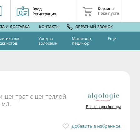
Корзина
Вход
Пока пуста
Регистрация
ТА И ДОСТАВКА
КОНТАКТЫ
ОБРАТНЫЙ ЗВОНОК
метика для
Уход за
Маникюр,
Ещё
сажистов
волосами
педикюр
нцентрат с центеллой
 мл.
Все товары бренда
Добавить в избранное