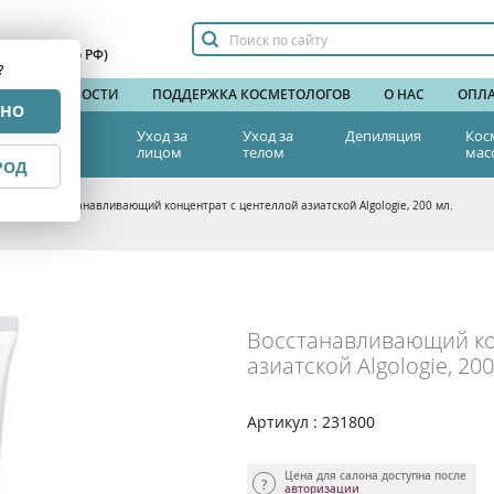
сплатный по РФ)
?
НДЫ
НОВОСТИ
ПОДДЕРЖКА КОСМЕТОЛОГОВ
О НАС
ОПЛА
РНО
тетическая
Уход за
Уход за
Депиляция
Кос
едицина
лицом
телом
мас
РОД
блости
>
Восстанавливающий концентрат с центеллой азиатской Algologie, 200 мл.
Восстанавливающий ко
азиатской Algologie, 200
Артикул : 231800
Цена для салона доступна после
авторизации