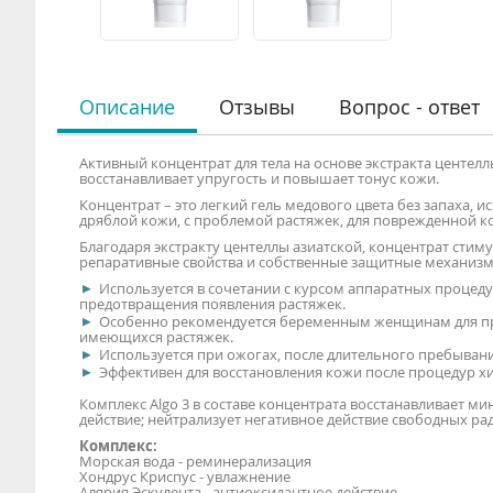
Описание
Отзывы
Вопрос - ответ
Активный концентрат для тела на основе экстракта центел
восстанавливает упругость и повышает тонус кожи.
Концентрат – это легкий гель медового цвета без запаха, 
дряблой кожи, с проблемой растяжек, для поврежденной к
Благодаря экстракту центеллы азиатской, концентрат стим
репаративные свойства и собственные защитные механиз
Используется в сочетании с курсом аппаратных процед
предотвращения появления растяжек.
Особенно рекомендуется беременным женщинам для пр
имеющихся растяжек.
Используется при ожогах, после длительного пребывания
Эффективен для восстановления кожи после процедур 
Комплекс Algo 3 в составе концентрата восстанавливает 
действие; нейтрализует негативное действие свободных ра
Комплекс:
Морская вода - реминерализация
Хондрус Криспус - увлажнение
Алярия Эскулента - антиоксидантное действие