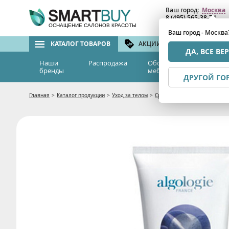
Ваш город:
Москва
8 (495) 565-38-74
8 (800) 775-82-76
(бе
ОСНАЩЕНИЕ САЛОНОВ КРАСОТЫ
Ваш город - Москва
КАТАЛОГ ТОВАРОВ
АКЦИИ И СКИДКИ
БРЕ
ДА, ВСЕ ВЕ
Наши
Распродажа
Оборудование и
Эс
бренды
мебель
м
ДРУГОЙ ГО
Главная
>
Каталог продукции
>
Уход за телом
>
Средства от растяжек и дря