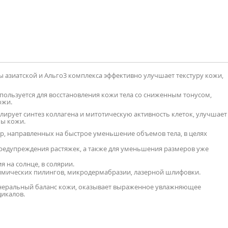
лы азиатской и Альго3 комплекса эффективно улучшает текстуру кожи,
используется для восстановления кожи тела со сниженным тонусом,
ожи.
улирует синтез коллагена и митотическую активность клеток, улучшает
мы кожи.
ур, направленных на быстрое уменьшение объемов тела, в целях
едупреждения растяжек, а также для уменьшения размеров уже
 на солнце, в солярии.
химических пилингов, микродермабразии, лазерной шлифовки.
минеральный баланс кожи, оказывает выраженное увлажняющее
дикалов.