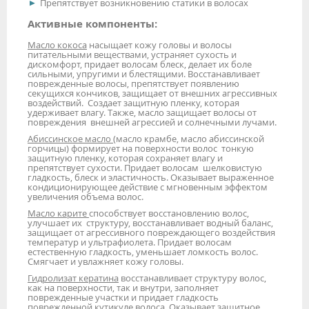
Препятствует возникновению статики в волосах
Активные компоненты:
Масло кокоса
насыщает кожу головы и волосы
питательными веществами, устраняет сухость и
дискомфорт, придает волосам блеск, делает их боле
сильными, упругими и блестящими. Восстанавливает
поврежденные волосы, препятствует появлению
секущихся кончиков, защищает от внешних агрессивных
воздействий. Создает защитную пленку, которая
удерживает влагу. Также, масло защищает волосы от
повреждения внешней агрессией и солнечными лучами.
Абиссинское масло (
масло крамбе, масло абиссинской
горчицы) формирует на поверхности волос тонкую
защитную пленку, которая сохраняет влагу и
препятствует сухости. Придает волосам шелковистую
гладкость, блеск и эластичность. Оказывает выраженное
кондиционирующее действие с мгновенным эффектом
увеличения объема волос.
Масло карите
способствует восстановлению волос,
улучшает их структуру, восстанавливает водный баланс,
защищает от агрессивного повреждающего воздействия
температур и ультрафиолета. Придает волосам
естественную гладкость, уменьшает ломкость волос.
Смягчает и увлажняет кожу головы.
Гидролизат кератина
восстанавливает структуру волос,
как на поверхности, так и внутри, заполняет
поврежденные участки и придает гладкость
поврежденной кутикуле волоса. Оказывает защитное