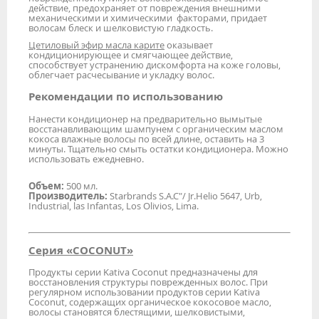
действие, предохраняет от повреждения внешними
механическими и химическими факторами, придает
волосам блеск и шелковистую гладкость.
Цетиловый эфир масла карите
оказывает
кондиционирующее и смягчающее действие,
способствует устранению дискомфорта на коже головы,
облегчает расчесывание и укладку волос.
Рекомендации по использованию
Нанести кондиционер на предварительно вымытые
восстанавливающим шампунем с органическим маслом
кокоса влажные волосы по всей длине, оставить на 3
минуты. Тщательно смыть остатки кондиционера. Можно
использовать ежедневно.
Объем:
500 мл.
Производитель:
Starbrands S.A.C"/ Jr.Helio 5647, Urb,
Industrial, las Infantas, Los Olivios, Lima.
Серия «COCONUT»
Продукты серии Kativa Coconut предназначены для
восстановления структуры поврежденных волос. При
регулярном использовании продуктов серии Kativa
Coconut, содержащих органическое кокосовое масло,
волосы становятся блестящими, шелковистыми,